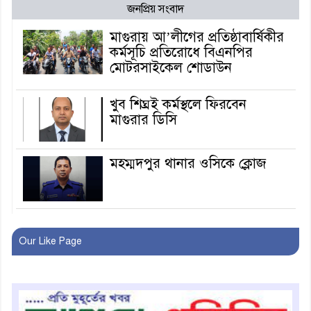
জনপ্রিয় সংবাদ
মাগুরায় আ’লীগের প্রতিষ্ঠাবার্ষিকীর
কর্মসূচি প্রতিরোধে বিএনপির
মোটরসাইকেল শোডাউন
খুব শিঘ্রই কর্মস্থলে ফিরবেন
মাগুরার ডিসি
মহম্মদপুর থানার ওসিকে ক্লোজ
বাবার হাতে বিক্রি টুকটুকি পুলিশের
সহযোগিতায় ফিরলো মায়ের
Our Like Page
কোলে
শ্রীপুরে শ্লীলতাহানির অভিযোগে
বিক্ষোভ-সিসি ক্যামেরা ফুটেজ