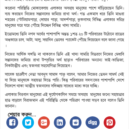
করোনা পরিস্থিতি মোকাবেলায় এলাকার অসহায় মানুষের পাশে দাঁড়িয়েছেন তিনি।
ব্যয় করছেন নিজের সন্তানদের জমিয়ে রাখা অর্থ। গত একমাস ধরে তিনি মাগুরা
শহরের স্টেডিয়ামপাড়া, দোয়ার পাড়া, আদর্শপাড়া, কুকনাসহ বিভিন্ন এলাকার দরিদ্র
মানুষের ঘরে ঘরে পৌঁছে দিচ্ছেন বিভিন্ন খাদ্য সামগ্রি।
ইতোমধ্যে তিনি নগদ অর্থের পাশাপাশি অন্তত ১শত ২০ টি পরিবারের উঠোনে রাতের
অন্ধকারে চাল, আটা, আলু, সয়াবিন তেলের প্যাকেট পৌঁছে দিয়েছেন বলে জানা গেছে
।
নিজের আর্থিক সঙ্গতি না থাকলেও তিনি এই খাদ্য সামগ্রি বিতরণে নিজের মেধাবি
সন্তানদের জমিয়ে রাখা উপবৃত্তির অর্থ ছাড়াও পরিবারের অন্যান্য ভাই-ভাতিজা,
নিকটাত্মীয় এবং স্বজনরা সহযোগিতা দিয়েছেন।
সাবেক ছাত্রলীগ নেতা আবদুস সামাদ পাকু বলেন, আমার নিজের তেমন সামর্থ নেই
যা দিয়ে মানুষকে সহায়তা দিতে পারি। কিন্তু পরিবারের সদস্যদের পাশাপাশি দেশে
বিদেশে থাকা আত্মীয় স্বজনদের সদিচ্ছায় সাধ্যের মধ্যে করে যাচ্ছি।
এলাকার বিত্তবান মানুষেরা এই দূর্যোগকালিন সময়ে অসহায় মানুষের জন্যে সহায়তার
হাত বাড়ালে বিরাজমান এই পরিস্থিতি থেকে পরিত্রাণ পাওয়া সম্ভব হবে বলেও তিনি
জানান।
শেয়ার করুন...