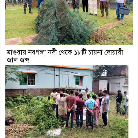
মাগুরায় নবগঙ্গা নদী থেকে ১৮টি চায়না দোয়ারী
জাল জব্দ