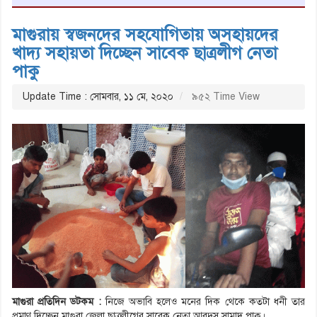
মাগুরায় স্বজনদের সহযোগিতায় অসহায়দের
খাদ্য সহায়তা দিচ্ছেন সাবেক ছাত্রলীগ নেতা
পাকু
Update Time : সোমবার, ১১ মে, ২০২০
৯৫২ Time View
মাগুরা প্রতিদিন ডটকম :
নিজে অভাবি হলেও মনের দিক থেকে কতটা ধনী তার
প্রমাণ দিচ্ছেন মাগুরা জেলা ছাত্রলীগের সাবেক নেতা আবদুস সামাদ পাকু।