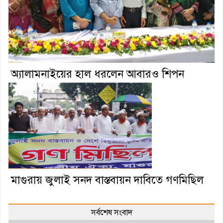
অ্যালামনাইয়ের হাল ধরলেন আবারও শিপন
মাগুরায় জুলাই সনদ বাস্তবায়ন দাবিতে গণমিছিল
সর্বশেষ সংবাদ