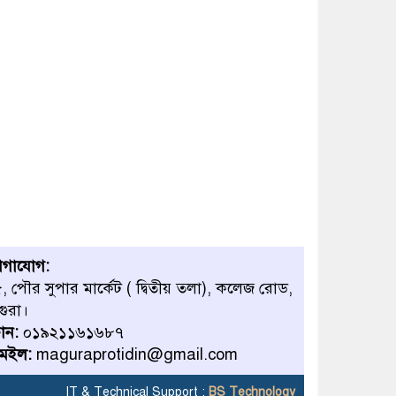
োগাযোগ:
, পৌর সুপার মার্কেট ( দ্বিতীয় তলা), কলেজ রোড,
গুরা।
োন:
০১৯২১১৬১৬৮৭
েইল:
maguraprotidin@gmail.com
IT & Technical Support :
BS Technology