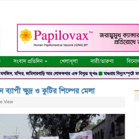
ক
সংবাদ প্রতিদিন
খেলাধূলা
নারী/তারুণ্য
বিনো
মন্দির, জমিদারবাড়ি আর লোককথার এক বিস্মৃত ভূখণ্ড
মাগুরায় বিদ্যুৎস্পৃষ্টে মসজিদের ম
ব্যাপী ক্ষুদ্র ও কুটির শিল্পের মেলা
e View