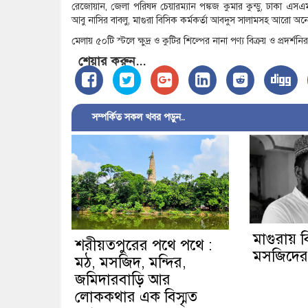
রেজোয়ান, জেলা পরিষদ চেয়ারম্যান পঙ্কজ কুমার কুন্ডু, ঢাকা 
আবু নাসির বাবলু, মাগুরা বিসিক কর্মকর্তা আবদুস সালামসহ আরো অ
মেলায় ৫০টি স্টলে ক্ষুদ্র ও কুটির শিল্পের নানা পণ্য বিক্রয় ও প্রদ
শেয়ার করুন...
সম্পর্কিত সকল খবর পড়ুন..
মাগুরায় বি
শরীয়তপুরের পথে পথে :
মসজিদের ম
মঠ, মসজিদ, মন্দির,
জমিদারবাড়ি আর
লোককথার এক বিস্মৃত