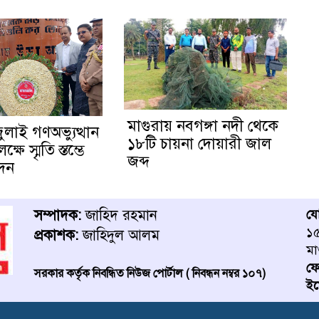
মাগুরায় নবগঙ্গা নদী থেকে
জুলাই গণঅভ্যুত্থান
১৮টি চায়না দোয়ারী জাল
ষে স্মৃতি স্তম্ভে
জব্দ
েদন
সম্পাদক:
জাহিদ রহমান
য
১৫
প্রকাশক:
জাহিদুল আলম
মা
ফ
সরকার কর্তৃক নিবন্ধিত নিউজ পোর্টাল ( নিবন্ধন নম্বর ১০৭)
ইম