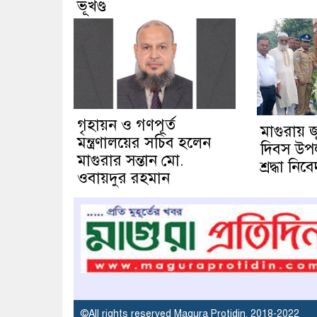
ভূখণ্ড
গৃহায়ন ও গণপূর্ত
মাগুরায় 
মন্ত্রণালয়ের সচিব হলেন
দিবস উপলক্
মাগুরার সন্তান মো.
শ্রদ্ধা নিব
ওবায়দুর রহমান
©All rights reserved Magura Protidin. 2018-2022