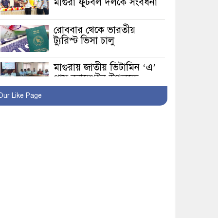
মাগুরা ফুটবল দলকে সংবর্ধনা
রোববার থেকে ভারতীয়
ট্যুরিস্ট ভিসা চালু
মাগুরায় জাতীয় ভিটামিন ‘এ’
প্লাস ক্যাম্পেইন উপলক্ষে
সাংবাদিক অবহিতকরণ
Our Like Page
মাগুরায় আ’লীগের
প্রতিষ্ঠাবার্ষিকীর কর্মসূচি
প্রতিরোধে বিএনপির
মোটরসাইকেল শোডাউন
খুব শিঘ্রই কর্মস্থলে ফিরবেন
মাগুরার ডিসি
মহম্মদপুর থানার ওসিকে