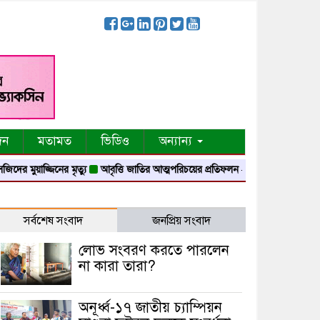
দন
মতামত
ভিডিও
অন্যান্য
ুয়াজ্জিনের মৃত্যু
আবৃত্তি জাতির আত্মপরিচয়ের প্রতিফলন — সংস্কৃতি মন্ত্রী
গৃহায়ন ও 
সর্বশেষ সংবাদ
জনপ্রিয় সংবাদ
লোভ সংবরণ করতে পারলেন
না কারা তারা?
অনূর্ধ্ব-১৭ জাতীয় চ্যাম্পিয়ন