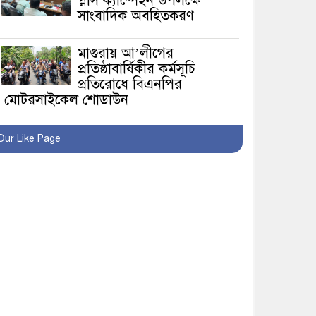
প্লাস ক্যাম্পেইন উপলক্ষে
সাংবাদিক অবহিতকরণ
মাগুরায় আ’লীগের
প্রতিষ্ঠাবার্ষিকীর কর্মসূচি
প্রতিরোধে বিএনপির
মোটরসাইকেল শোডাউন
খুব শিঘ্রই কর্মস্থলে ফিরবেন
Our Like Page
মাগুরার ডিসি
মহম্মদপুর থানার ওসিকে
ক্লোজ
বাবার হাতে বিক্রি টুকটুকি
পুলিশের সহযোগিতায়
ফিরলো মায়ের কোলে
শ্রীপুরে শ্লীলতাহানির