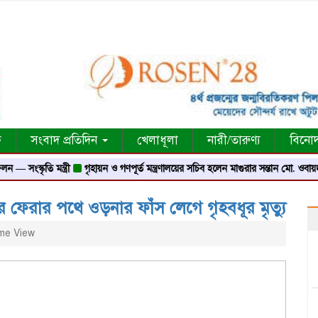
ক
সংবাদ প্রতিদিন
খেলাধূলা
নারী/তারুণ্য
বিনো
তি মন্ত্রী
গৃহায়ন ও গণপূর্ত মন্ত্রণালয়ের সচিব হলেন মাগুরার সন্তান মো. ওবায়দুর রহমান
রে ফেরার পথে ওড়নার ফাঁস লেগে গৃহবধূর মৃত্যু
me View