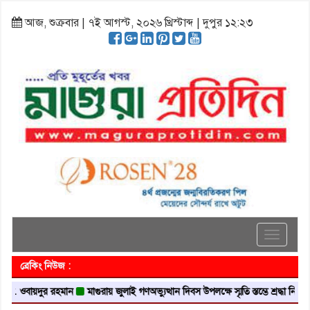
আজ, শুক্রবার | ৭ই আগস্ট, ২০২৬ খ্রিস্টাব্দ | দুপুর ১২:২৩
Toggle
navigati
ব্রেকিং নিউজ :
বায়দুর রহমান
মাগুরায় জুলাই গণঅভ্যুত্থান দিবস উপলক্ষে স্মৃতি স্তম্ভে শ্রদ্ধা নিবেদন
মা