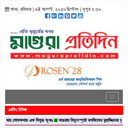
আজ, রবিবার | ৯ই আগস্ট, ২০২৬ খ্রিস্টাব্দ | দুপুর ২:৫৮
Toggle
navigati
ব্রেকিং নিউজ :
 লোককথার এক বিস্মৃত ভূখণ্ড
মাগুরায় বিদ্যুৎস্পৃষ্টে মসজিদের মুয়াজ্জিনের মৃত্যু
আবৃত্