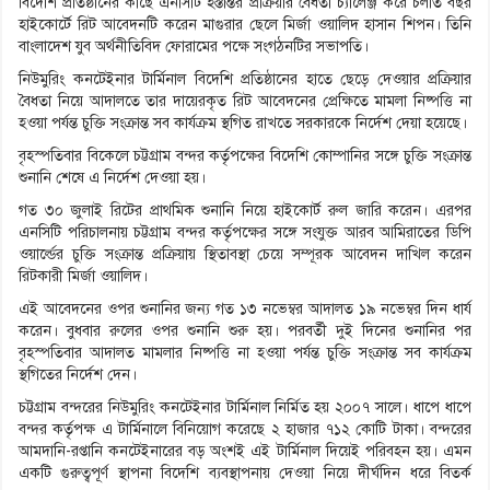
বিদেশি প্রতিষ্ঠানের কাছে এনসিটি হস্তান্তর প্রক্রিয়ার বৈধতা চ্যালেঞ্জ করে চলতি বছর
হাইকোর্টে রিট আবেদনটি করেন মাগুরার ছেলে মির্জা ওয়ালিদ হাসান শিপন। তিনি
বাংলাদেশ যুব অর্থনীতিবিদ ফোরামের পক্ষে সংগঠনটির সভাপতি।
নিউমুরিং কনটেইনার টার্মিনাল বিদেশি প্রতিষ্ঠানের হাতে ছেড়ে দেওয়ার প্রক্রিয়ার
বৈধতা নিয়ে আদালতে তার দায়েরকৃত রিট আবেদনের প্রেক্ষিতে মামলা নিষ্পত্তি না
হওয়া পর্যন্ত চুক্তি সংক্রান্ত সব কার্যক্রম স্থগিত রাখতে সরকারকে নির্দেশ দেয়া হয়েছে।
বৃহস্পতিবার বিকেলে চট্টগ্রাম বন্দর কর্তৃপক্ষের বিদেশি কোম্পানির সঙ্গে চুক্তি সংক্রান্ত
শুনানি শেষে এ নির্দেশ দেওয়া হয়।
গত ৩০ জুলাই রিটের প্রাথমিক শুনানি নিয়ে হাইকোর্ট রুল জারি করেন। এরপর
এনসিটি পরিচালনায় চট্টগ্রাম বন্দর কর্তৃপক্ষের সঙ্গে সংযুক্ত আরব আমিরাতের ডিপি
ওয়ার্ল্ডের চুক্তি সংক্রান্ত প্রক্রিয়ায় স্থিতাবস্থা চেয়ে সম্পূরক আবেদন দাখিল করেন
রিটকারী মির্জা ওয়ালিদ।
এই আবেদনের ওপর শুনানির জন্য গত ১৩ নভেম্বর আদালত ১৯ নভেম্বর দিন ধার্য
করেন। বুধবার রুলের ওপর শুনানি শুরু হয়। পরবর্তী দুই দিনের শুনানির পর
বৃহস্পতিবার আদালত মামলার নিষ্পত্তি না হওয়া পর্যন্ত চুক্তি সংক্রান্ত সব কার্যক্রম
স্থগিতের নির্দেশ দেন।
চট্টগ্রাম বন্দরের নিউমুরিং কনটেইনার টার্মিনাল নির্মিত হয় ২০০৭ সালে। ধাপে ধাপে
বন্দর কর্তৃপক্ষ এ টার্মিনালে বিনিয়োগ করেছে ২ হাজার ৭১২ কোটি টাকা। বন্দরের
আমদানি-রপ্তানি কনটেইনারের বড় অংশই এই টার্মিনাল দিয়েই পরিবহন হয়। এমন
একটি গুরুত্বপূর্ণ স্থাপনা বিদেশি ব্যবস্থাপনায় দেওয়া নিয়ে দীর্ঘদিন ধরে বিতর্ক