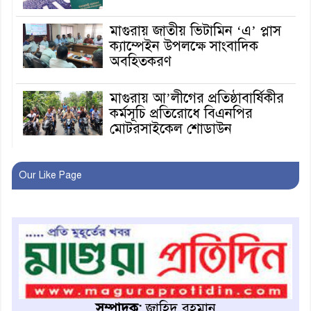
মাগুরায় জাতীয় ভিটামিন ‘এ’ প্লাস
ক্যাম্পেইন উপলক্ষে সাংবাদিক
অবহিতকরণ
মাগুরায় আ’লীগের প্রতিষ্ঠাবার্ষিকীর
কর্মসূচি প্রতিরোধে বিএনপির
মোটরসাইকেল শোডাউন
খুব শিঘ্রই কর্মস্থলে ফিরবেন
Our Like Page
মাগুরার ডিসি
মহম্মদপুর থানার ওসিকে ক্লোজ
বাবার হাতে বিক্রি টুকটুকি পুলিশের
সহযোগিতায় ফিরলো মায়ের
সম্পাদক:
জাহিদ রহমান