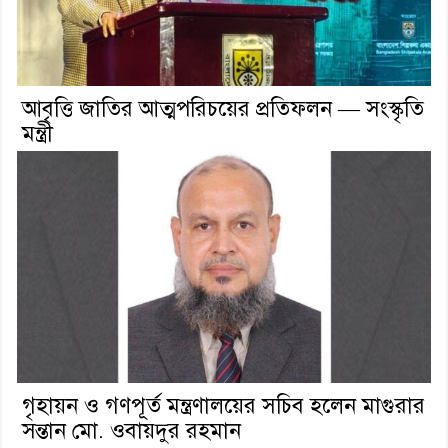
আবৃত্তি জাতির আত্মপরিচয়ের প্রতিফলন — সংস্কৃতি
মন্ত্রী
গৃহায়ন ও গণপূর্ত মন্ত্রণালয়ের সচিব হলেন মাগুরার
সন্তান মো. ওবায়দুর রহমান