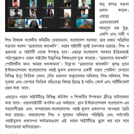
বানু স্বাগত বক্তব্য
প্রদান করেন।
এছাড়া
এ্যাডভোকেট
শামসুল হক টুকু,
এমপি এবং নারী ও
শিশু বিষয়ক সংসদীয় কমিটির চেয়ারম্যান, বাংলাদেশ সরকার; তার প্রধান অতিথির
বক্তব্যে বলেন-“তারুণ্যের জয়ধ্বনি”- ওয়েব সাইটটি খুবই চমৎকার হয়েছে। শিশু ও
তরুনরা এ সাইটটি থেকে উপকৃত হবে। এছাড়া বাংলাদেশ সরকার ইতিমধ্যেই
পাঠ্যপুস্তকেও ওয়েব সাইটের উল্লেখিত বিষয়গুলো যুক্ত করেছে। “তারুণ্যের জয়ধ্বনি”
পোর্টালটির জন্য আমার শুভকামনা”। উল্লেখ্য “তারুণ্যের জয়ধ্বনি” মূলত প্ল্যান
ইন্টারন্যাশনাল বাংলাদেশের ওয়াই-মুভস প্রকল্পের একটি ওয়েব পোর্টাল! যেখানে
বিভিন্ন ইস্যু ভিত্তিক যেমন, যৌন প্রজনন স্বাস্থ্যসেবার অধিকার, শিশু অধিকার, শিশু
সুরক্ষা এবং জেন্ডার ভিত্তিক সহিংসতা বিষয়ে ফ্রিতে ই-লানিং কোর্স এবং সার্টিফিকেট
গ্রহণ করা যাবে।
এছাড়াও ওয়েব সাইটটিতে বিভিন্ন মডিউল ও শিক্ষনীয় উপকরন ফ্রীতে ডাউনলোড
করা যাবে। ওয়েবসাইটটি ঝওউঅ-এর অর্থায়নে, প্লান ইন্টারন্যাশনাল বাংলাদেশ-এর
সহযোগীতায় এবং অপরাজেয়-বাংলাদেশের ওয়াই-মুভস প্রকল্পের আওতায় তৈরি
করা হয়েছে। সারাদেশের শিশু ও যুবদের অধিকার পরিস্থিতি এবং সর্বপোরি
ওয়াইমুভস প্রকল্পের কার্যক্রমগুলো এই ওয়েব সাইটটিতে তুলে ধরা হবে বলে
উদ্যোক্তারা জানিয়েছেন।