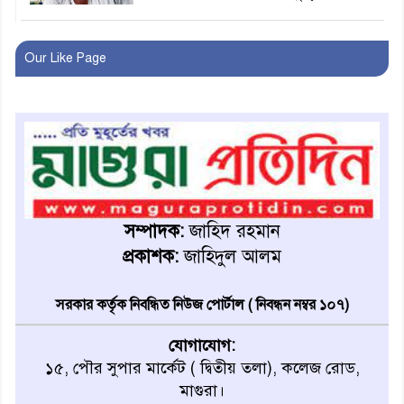
লোভ সংবরণ করতে পারলেন না
কারা তারা?
Our Like Page
অনূর্ধ্ব-১৭ জাতীয় চ্যাম্পিয়ন মাগুরা
ফুটবল দলকে সংবর্ধনা
রোববার থেকে ভারতীয় ট্যুরিস্ট
ভিসা চালু
সম্পাদক:
জাহিদ রহমান
প্রকাশক:
জাহিদুল আলম
মাগুরায় জাতীয় ভিটামিন ‘এ’ প্লাস
ক্যাম্পেইন উপলক্ষে সাংবাদিক
সরকার কর্তৃক নিবন্ধিত নিউজ পোর্টাল ( নিবন্ধন নম্বর ১০৭)
অবহিতকরণ
যোগাযোগ:
মাগুরায় আ’লীগের প্রতিষ্ঠাবার্ষিকীর
১৫, পৌর সুপার মার্কেট ( দ্বিতীয় তলা), কলেজ রোড,
কর্মসূচি প্রতিরোধে বিএনপির
মাগুরা।