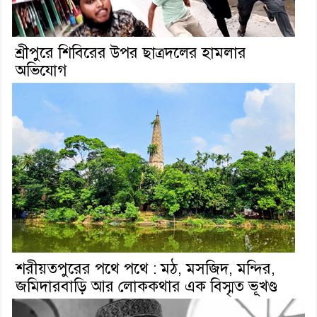
শ্রীপুরে শিবিরের উপর ছাত্রদলের হামলার
অভিযোগ
শরীয়তপুরের পথে পথে : মঠ, মসজিদ, মন্দির,
জমিদারবাড়ি আর লোককথার এক বিস্মৃত ভূখণ্ড