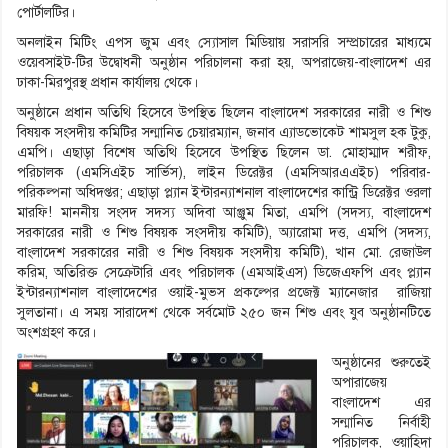
পোর্টালটির।
অনলাইন মিটিং এপস জুম এবং স্যোসাল মিডিয়ায় সরাসরি সম্প্রচারের মাধ্যমে
ওয়েবসাইট-টির উদ্বোধনী অনুষ্ঠান পরিচালনা করা হয়, অপরাজেয়-বাংলাদেশ এর
ঢাকা-মিরপুরস্থ প্রধান কার্যালয় থেকে।
অনুষ্ঠানে প্রধান অতিথি হিসেবে উপস্থিত ছিলেন বাংলাদেশ সরকারের নারী ও শিশু
বিষয়ক সংসদীয় কমিটির সন্মানিত চেয়ারম্যান, জনাব এ্যাডভোকেট শামসুল হক টুকু,
এমপি। এছাড়া বিশেষ অতিথি হিসেবে উপস্থিত ছিলেন ডা. মোহাম্মাদ শরীফ,
পরিচালক (এমসিএইচ সার্ভিস), লাইন ডিরেক্টর (এমসিআরএএইচ) পরিবার-
পরিকল্পনা অধিদপ্তর; এছাড়া প্ল্যান ইন্টারন্যাশনাল বাংলাদেশের কান্ট্রি ডিরেক্টর ওরলা
মারফি! মাননীয় সংসদ সদস্য অদিবা আঞ্জুম মিতা, এমপি (সদস্য, বাংলাদেশ
সরকারের নারী ও শিশু বিষয়ক সংসদীয় কমিটি), অ্যারোমা দত্ত, এমপি (সদস্য,
বাংলাদেশ সরকারের নারী ও শিশু বিষয়ক সংসদীয় কমিটি), খান মো. রেজাউল
করিম, অতিরিক্ত সেক্রেটারি এবং পরিচালক (এমআইএস) ডিজেএফপি এবং প্ল্যান
ইন্টারন্যাশনাল বাংলাদেশের ওয়াই-মুভস প্রকল্পের প্রজেক্ট ম্যানেজার রাজিয়া
সুলতানা। এ সময় সারাদেশ থেকে সর্বমোট ২৫০ জন শিশু এবং যুব অনুষ্ঠানটিতে
অংশগ্রহণ করে।
অনুষ্ঠানের শুরুতেই
অপারাজেয়
বাংলাদেশ এর
সন্মানিত নির্বাহী
পরিচালক, ওয়াহিদা