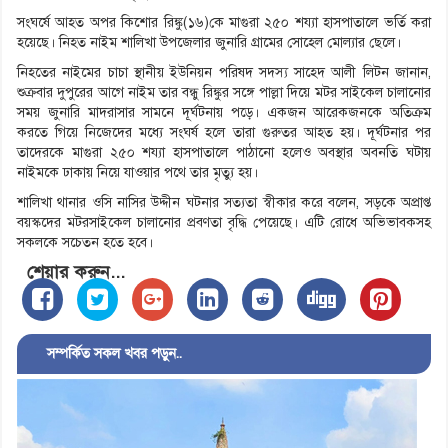
সংঘর্ষে আহত অপর কিশোর রিঙ্কু(১৬)কে মাগুরা ২৫০ শয্যা হাসপাতালে ভর্তি করা
হয়েছে। নিহত নাইম শালিখা উপজেলার জুনারি গ্রামের সোহেল মোল্যার ছেলে।
নিহতের নাইমের চাচা স্থানীয় ইউনিয়ন পরিষদ সদস্য সাহেদ আলী লিটন জানান,
শুক্রবার দুপুরের আগে নাইম তার বন্ধু রিঙ্কুর সঙ্গে পাল্লা দিয়ে মটর সাইকেল চালানোর
সময় জুনারি মাদরাসার সামনে দূর্ঘটনায় পড়ে। একজন আরেকজনকে অতিক্রম
করতে গিয়ে নিজেদের মধ্যে সংঘর্ষ হলে তারা গুরুতর আহত হয়। দূর্ঘটনার পর
তাদেরকে মাগুরা ২৫০ শয্যা হাসপাতালে পাঠানো হলেও অবস্থার অবনতি ঘটায়
নাইমকে ঢাকায় নিয়ে যাওয়ার পথে তার মৃত্যু হয়।
শালিখা থানার ওসি নাসির উদ্দীন ঘটনার সত্যতা স্বীকার করে বলেন, সড়কে অপ্রাপ্ত
বয়স্কদের মটরসাইকেল চালানোর প্রবণতা বৃদ্ধি পেয়েছে। এটি রোধে অভিভাবকসহ
সকলকে সচেতন হতে হবে।
শেয়ার করুন...
সম্পর্কিত সকল খবর পড়ুন..