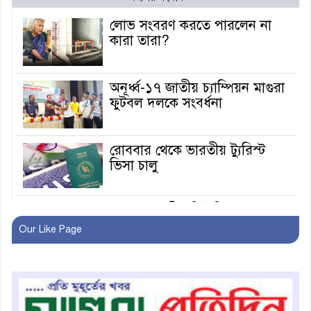
লোভ সংবরণ করতে পারলেন না
কারা তারা?
অনূর্ধ্ব-১৭ জাতীয় চ্যাম্পিয়ন মাগুরা
ফুটবল দলকে সংবর্ধনা
রোববার থেকে ভারতীয় ট্যুরিস্ট
ভিসা চালু
মাগুরায় জাতীয় ভিটামিন ‘এ’ প্লাস
ক্যাম্পেইন উপলক্ষে সাংবাদিক
Our Like Page
অবহিতকরণ
মাগুরায় আ’লীগের প্রতিষ্ঠাবার্ষিকীর
কর্মসূচি প্রতিরোধে বিএনপির
মোটরসাইকেল শোডাউন