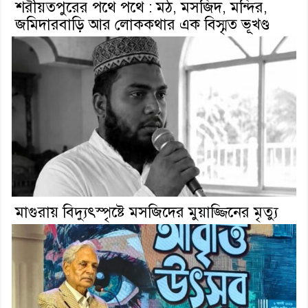
শরীয়তপুরের পথে পথে : মঠ, মসজিদ, মন্দির,
জমিদারবাড়ি আর লোককথার এক বিস্মৃত ভূখণ্ড
মাগুরায় বিদ্যুৎস্পৃষ্টে মসজিদের মুয়াজ্জিনের মৃত্যু