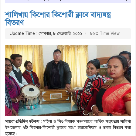
শালিখায় কিশোর কিশোরী ক্লাবে বাদ্যযন্ত্র
বিতরণ
Update Time : সোমবার, ৮ ফেব্রুয়ারি, ২০২১
৮৬৩ Time View
মাগুরা প্রতিদিন ডটকম :
মহিলা ও শিশু বিষয়ক মন্ত্রণালয়ের আর্থিক সহায়তায় শালিখা
উপজেলার ৭টি কিশোর-কিশোরী ক্লাবের মধ্যে হারমোনিয়াম ও তবলা বিতরণ করা
হয়েছে।