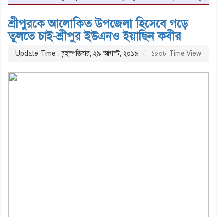
শ্রীপুরকে আলোকিত উপজেলা হিসেবে গড়ে
তুলতে চাই-শ্রীপুর ইউএনও ইয়াছিন কবীর
Update Time : বৃহস্পতিবার, ২৯ আগস্ট, ২০১৯
১৫০৮ Time View