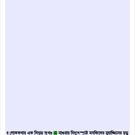
ককথার এক বিস্মৃত ভূখণ্ড
মাগুরায় বিদ্যুৎস্পৃষ্টে মসজিদের মুয়াজ্জিনের মৃত্যু
আবৃত্তি 