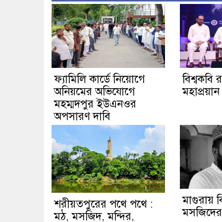
ফ্যামিলি কার্ডে নিয়োগে
বিশ্বকবি র
অনিয়মের অভিযোগে
মহাপ্রয়ান 
মহম্মদপুর ইউএনওর
অপসারণ দাবি
মাগুরায় বি
শরীয়তপুরের পথে পথে :
মসজিদের ম
মঠ, মসজিদ, মন্দির,