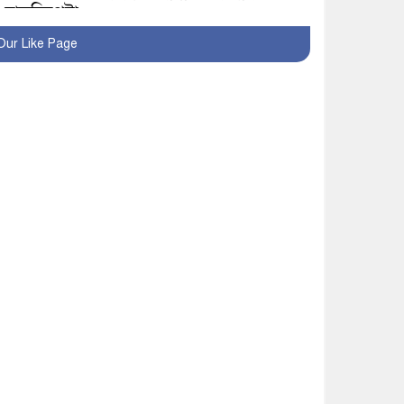
হাতুড়িপেটা
Our Like Page
লোভ সংবরণ করতে পারলেন
না কারা তারা?
অনূর্ধ্ব-১৭ জাতীয় চ্যাম্পিয়ন
মাগুরা ফুটবল দলকে সংবর্ধনা
রোববার থেকে ভারতীয়
ট্যুরিস্ট ভিসা চালু
মাগুরায় জাতীয় ভিটামিন ‘এ’
প্লাস ক্যাম্পেইন উপলক্ষে
সাংবাদিক অবহিতকরণ
মাগুরায় আ’লীগের
প্রতিষ্ঠাবার্ষিকীর কর্মসূচি
প্রতিরোধে বিএনপির