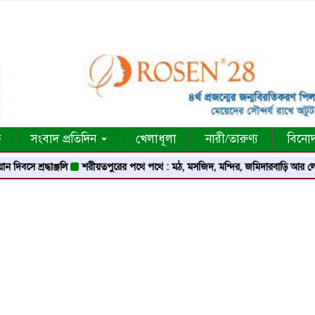
ক
সংবাদ প্রতিদিন
খেলাধূলা
নারী/তারুণ্য
বিনো
্রদ্ধাঞ্জলি
শরীয়তপুরের পথে পথে : মঠ, মসজিদ, মন্দির, জমিদারবাড়ি আর লোককথার এক