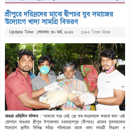
শ্রীপুরে দরিদ্রদের মাঝে দ্বীপচর যুব সমাজের
উদ্যোগে খাদ্য সামগ্রি বিতরণ
Update Time : সোমবার, ৩০ মার্চ, ২০২০
১১৯২ Time View
মাগুরা প্রতিদিন ডটকম :
“থাকবো ঘরে নেই তো ভয়-করোনাকে করবো জয়”-এই
স্লোগানে মাগুরার শ্রীপুর উপজেলার চরমহেশপুর (দ্বীপচর) গ্রামের যুবসমাজের
উদ্যোগে স্থানীয় বিভিন্ন দরিদ্র পরিবারের মাঝে খাদ্য সামগ্রী বিতরণ ও