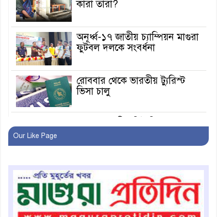
কারা তারা?
অনূর্ধ্ব-১৭ জাতীয় চ্যাম্পিয়ন মাগুরা
ফুটবল দলকে সংবর্ধনা
রোববার থেকে ভারতীয় ট্যুরিস্ট
ভিসা চালু
মাগুরায় জাতীয় ভিটামিন ‘এ’ প্লাস
ক্যাম্পেইন উপলক্ষে সাংবাদিক
Our Like Page
অবহিতকরণ
মাগুরায় আ’লীগের প্রতিষ্ঠাবার্ষিকীর
কর্মসূচি প্রতিরোধে বিএনপির
মোটরসাইকেল শোডাউন
খুব শিঘ্রই কর্মস্থলে ফিরবেন