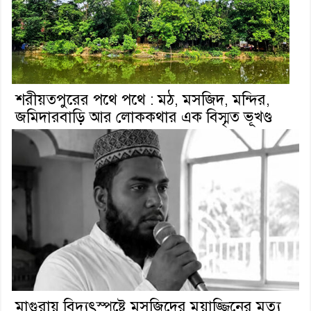
শরীয়তপুরের পথে পথে : মঠ, মসজিদ, মন্দির,
জমিদারবাড়ি আর লোককথার এক বিস্মৃত ভূখণ্ড
মাগুরায় বিদ্যুৎস্পৃষ্টে মসজিদের মুয়াজ্জিনের মৃত্যু