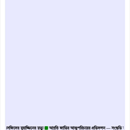
িদের মুয়াজ্জিনের মৃত্যু
আবৃত্তি জাতির আত্মপরিচয়ের প্রতিফলন — সংস্কৃতি মন্ত্রী
গৃহায