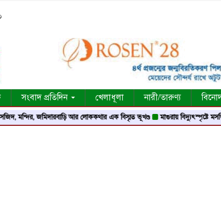
০
ক
সংবাদ প্রতিদিন
খেলাধূলা
নারী/তারুণ্য
বিনো
র, জমিদারবাড়ি আর লোককথার এক বিস্মৃত ভূখণ্ড
মাগুরায় বিদ্যুৎস্পৃষ্টে মসজিদের মুয়াজ্