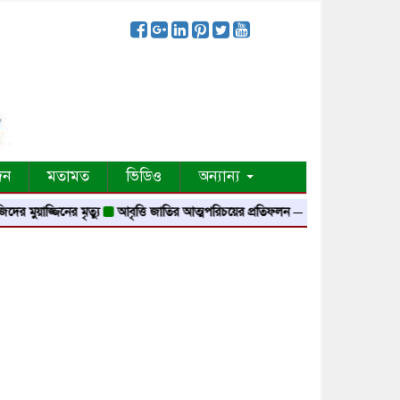
দন
মতামত
ভিডিও
অন্যান্য
জিনের মৃত্যু
আবৃত্তি জাতির আত্মপরিচয়ের প্রতিফলন — সংস্কৃতি মন্ত্রী
গৃহায়ন ও গণপূর্