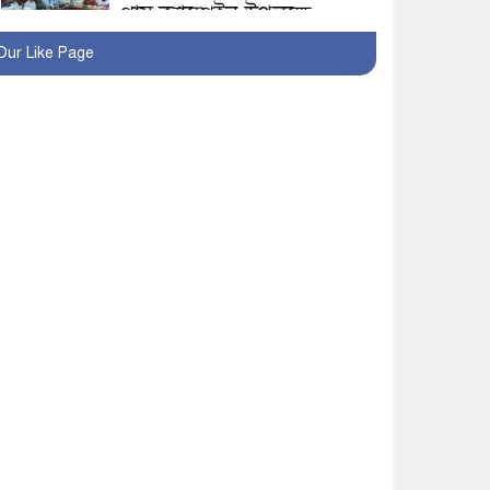
প্লাস ক্যাম্পেইন উপলক্ষে
সাংবাদিক অবহিতকরণ
Our Like Page
মাগুরায় আ’লীগের
প্রতিষ্ঠাবার্ষিকীর কর্মসূচি
প্রতিরোধে বিএনপির
মোটরসাইকেল শোডাউন
খুব শিঘ্রই কর্মস্থলে ফিরবেন
মাগুরার ডিসি
মহম্মদপুর থানার ওসিকে
ক্লোজ
বাবার হাতে বিক্রি টুকটুকি
পুলিশের সহযোগিতায়
ফিরলো মায়ের কোলে