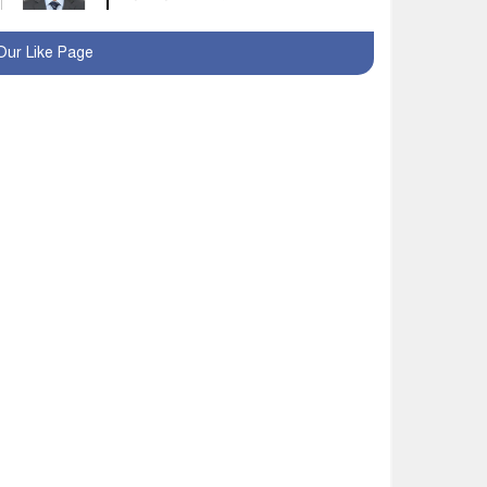
মহম্মদপুর থানার ওসিকে
Our Like Page
ক্লোজ
বাবার হাতে বিক্রি টুকটুকি
পুলিশের সহযোগিতায়
ফিরলো মায়ের কোলে
শ্রীপুরে শ্লীলতাহানির
অভিযোগে বিক্ষোভ-সিসি
ক্যামেরা ফুটেজ যাচাইয়ের
দাবি অভিযুক্ত শিক্ষকের
মাগুরার কথিত মাদক সম্রাট
আমিরুল গ্রেফতার
মাগুরায় আর্জেন্টিনা ফুটবল
ভক্তদের বর্ণাঢ্য শোভাযাত্রা