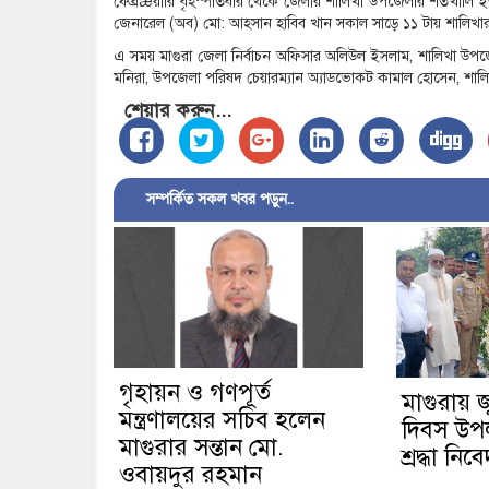
ফেব্রæয়ারি বৃহস্পতিবার থেকে জেলার শালিখা উপজেলার শতখালি ইউনিয়
জেনারেল (অব) মো: আহসান হাবিব খান সকাল সাড়ে ১১ টায় শালিখার শত
এ সময় মাগুরা জেলা নির্বাচন অফিসার অলিউল ইসলাম, শালিখা উপজেল
মনিরা, উপজেলা পরিষদ চেয়ারম্যান অ্যাডভোকট কামাল হোসেন, শালিখা থ
শেয়ার করুন...
সম্পর্কিত সকল খবর পড়ুন..
গৃহায়ন ও গণপূর্ত
মাগুরায় 
মন্ত্রণালয়ের সচিব হলেন
দিবস উপলক্
মাগুরার সন্তান মো.
শ্রদ্ধা নিব
ওবায়দুর রহমান