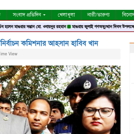
ক
সংবাদ প্রতিদিন
খেলাধূলা
নারী/তারুণ্য
বিনো
ন মাগুরার সন্তান মো. ওবায়দুর রহমান
মাগুরায় জুলাই গণঅভ্যুত্থান দিবস উপলক্ষে স্মৃতি স্তম্ভ
রায় নির্বাচন কমিশনার আহসান হাবিব খান
ime View