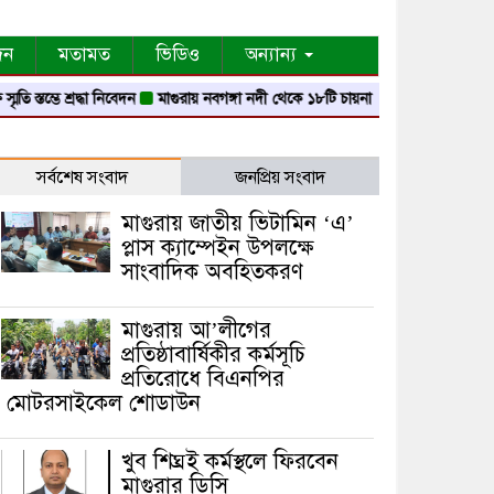
দন
মতামত
ভিডিও
অন্যান্য
ে শ্রদ্ধা নিবেদন
মাগুরায় নবগঙ্গা নদী থেকে ১৮টি চায়না দোয়ারী জাল জব্দ
মাগুরায় গ্
সর্বশেষ সংবাদ
জনপ্রিয় সংবাদ
মাগুরায় জাতীয় ভিটামিন ‘এ’
প্লাস ক্যাম্পেইন উপলক্ষে
সাংবাদিক অবহিতকরণ
মাগুরায় আ’লীগের
প্রতিষ্ঠাবার্ষিকীর কর্মসূচি
প্রতিরোধে বিএনপির
মোটরসাইকেল শোডাউন
খুব শিঘ্রই কর্মস্থলে ফিরবেন
মাগুরার ডিসি