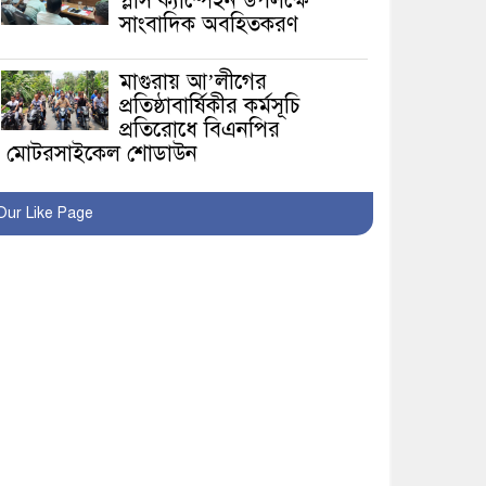
প্লাস ক্যাম্পেইন উপলক্ষে
সাংবাদিক অবহিতকরণ
মাগুরায় আ’লীগের
প্রতিষ্ঠাবার্ষিকীর কর্মসূচি
প্রতিরোধে বিএনপির
মোটরসাইকেল শোডাউন
খুব শিঘ্রই কর্মস্থলে ফিরবেন
Our Like Page
মাগুরার ডিসি
মহম্মদপুর থানার ওসিকে
ক্লোজ
বাবার হাতে বিক্রি টুকটুকি
পুলিশের সহযোগিতায়
ফিরলো মায়ের কোলে
শ্রীপুরে শ্লীলতাহানির