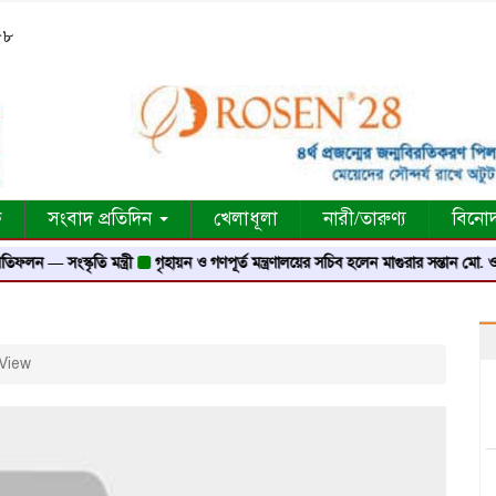
:৫৮
ক
সংবাদ প্রতিদিন
খেলাধূলা
নারী/তারুণ্য
বিনো
 — সংস্কৃতি মন্ত্রী
গৃহায়ন ও গণপূর্ত মন্ত্রণালয়ের সচিব হলেন মাগুরার সন্তান মো. ওবায
View