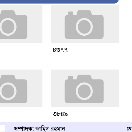
৪৩৭৭
৩৮৪৯
সম্পাদক:
জাহিদ রহমান
য