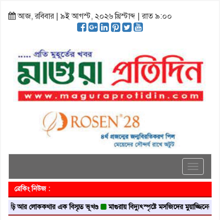
আজ, রবিবার | ৯ই আগস্ট, ২০২৬ খ্রিস্টাব্দ | রাত ৯:০০
Toggle
navigati
ব্রেকিং নিউজ :
 আর লোককথার এক বিস্মৃত ভূখণ্ড
মাগুরায় বিদ্যুৎস্পৃষ্টে মসজিদের মুয়াজ্জিনের মৃত্যু
আব