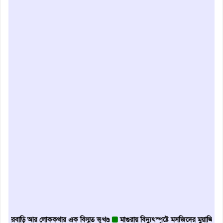
়ি আর লোককথার এক বিস্মৃত ভূখণ্ড
মাগুরায় বিদ্যুৎস্পৃষ্টে মসজিদের মুয়াজ্জিনের মৃত্যু