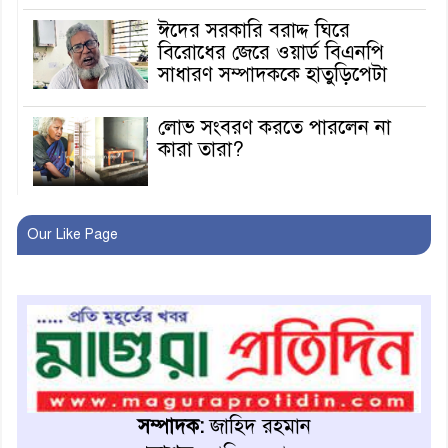
ঈদের সরকারি বরাদ্দ ঘিরে
বিরোধের জেরে ওয়ার্ড বিএনপি
সাধারণ সম্পাদককে হাতুড়িপেটা
লোভ সংবরণ করতে পারলেন না
কারা তারা?
অনূর্ধ্ব-১৭ জাতীয় চ্যাম্পিয়ন মাগুরা
Our Like Page
ফুটবল দলকে সংবর্ধনা
রোববার থেকে ভারতীয় ট্যুরিস্ট
ভিসা চালু
মাগুরায় জাতীয় ভিটামিন ‘এ’ প্লাস
ক্যাম্পেইন উপলক্ষে সাংবাদিক
সম্পাদক:
জাহিদ রহমান
অবহিতকরণ