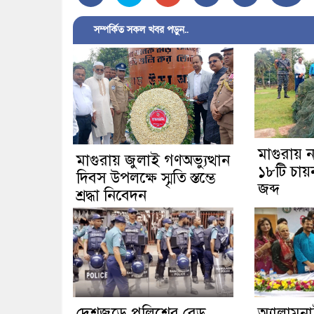
সম্পর্কিত সকল খবর পড়ুন..
মাগুরায় 
মাগুরায় জুলাই গণঅভ্যুত্থান
১৮টি চায়
দিবস উপলক্ষে স্মৃতি স্তম্ভে
জব্দ
শ্রদ্ধা নিবেদন
দেশজুড়ে পুলিশের রেড
অ্যালামন