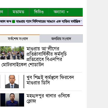
দন
মতামত
ভিডিও
অন্যান্য
দ
মাগুরায় গ্যাস সিলিন্ডারের আগুনে এক ব্যক্তির মর্মান্তিক মৃত্যু
দেশজুড়ে পুলিশের রেড 
সর্বশেষ সংবাদ
জনপ্রিয় সংবাদ
মাগুরায় আ’লীগের
প্রতিষ্ঠাবার্ষিকীর কর্মসূচি
প্রতিরোধে বিএনপির
মোটরসাইকেল শোডাউন
খুব শিঘ্রই কর্মস্থলে ফিরবেন
মাগুরার ডিসি
মহম্মদপুর থানার ওসিকে
ক্লোজ