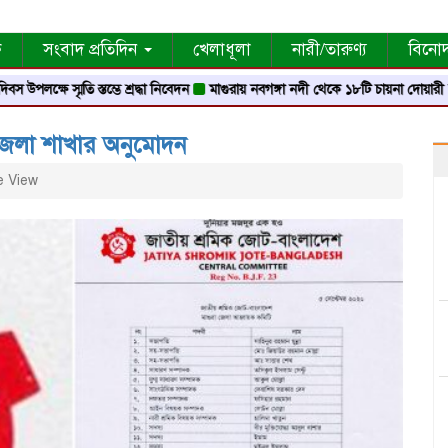
ক
সংবাদ প্রতিদিন
খেলাধূলা
নারী/তারুণ্য
বিনো
ে স্মৃতি স্তম্ভে শ্রদ্ধা নিবেদন
মাগুরায় নবগঙ্গা নদী থেকে ১৮টি চায়না দোয়ারী জাল জব্
 জেলা শাখার অনুমোদন
 View