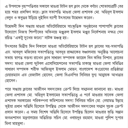
এ উপলক্ষে বৃহস্পতিবার সকালে মাগুরা টাউন হল ক্লাব থেকে বর্ণাঢ্য শোভাযাত্রাটি বের
হয়ে শহর প্রদক্ষিণ করে। ক্লাব সভাপতি মাগুরা জেলা প্রশাসক মো. অহিদুল ইসলাম
বেলুন ও কবুতর উড়িয়ে দুইদিন ব্যাপী উৎসবের উদ্বোধন করেন।
উদ্বোধনী দিন সন্ধ্যায় মাগুরা অডিটোরিয়ামে সাংস্কৃতিক অনুষ্ঠানের পাশাপাশি ক্লাবের
উদ্যোগে নিজস্ব শিল্পীদের অভিনয়ে মঞ্জুরুল ইসলাম মঞ্জুর নির্দেশনায় নক্ষত্র সেন
রচিত “একটু সুখের জন্যে” নাটক মঞ্চস্থ হয়।
উৎসবের দ্বিতীয় দিন বিকালে মাগুরা অডিটোরিয়ামে টাউন হল ক্লাবের সহ-সভাপতি
এড. আবদুল মজিদের সভাপতিত্বে আবদুর রাজ্জাকের সঞ্চালনায় অনুষ্ঠিত আলোচনা
সভায় স্বাগত বক্তব্য রাখেন ক্লাব সাধারণ সম্পাদক জায়েদ বিন কবির নিশান, ক্লাবের
সদস্য মাগুরা জেলা ফুটবল এসোসিয়েশনের সভাপতি ঢাকাস্থ মাগুরা জেলা সমিতির
সাধারণ সম্পাদক শরীফ আজিজুল ইসলাম মোহন, বাংলাদেশ কংগ্রেসের প্রতিষ্ঠাতা
চেয়ারম্যান এড রেজাউল হোসেন, জেলা বিএনপির সিনিয়র যুগ্ম আহ্বায়ক আখতার
হোসেন।
পরে সন্ধ্যায় ক্লাবের আজীবন সদস্যদের ক্রেস্ট দিয়ে সম্মাননা জানানো হয়। মাগুরা
জেলা প্রশাসক মো. অহিদুল ইসলামের সভাপতিত্বে এ পর্বে মাগুরার সাবেক জেলা
প্রশাসক সরকারের পরিকল্পনা কমিশনের সদস্য সিনিয়র সচিব মো. নেয়ামত উল্লাহ
ভূইয়া প্রধান অতিথি হিসেবে উপস্থিত থেকে আজীবন সদস্যদের সম্মান সূচক ক্রেস্ট
প্রদান করেন। এ সময় বিশেষ অতিথি হিসেবে উপস্থিত ছিলেন মাগুরার কৃতি সন্তান
জনপ্রশাসন মন্ত্রণালয়ের অতিরিক্ত সচিব মো. ওবায়দুর রহমান, মাগুরা পুলিশ সুপার
মিনা মাহমুদা।