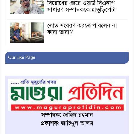
বিরোধের জেরে ওয়ার্ড বিএনপি
সাধারণ সম্পাদককে হাতুড়িপেটা
লোভ সংবরণ করতে পারলেন না
কারা তারা?
অনূর্ধ্ব-১৭ জাতীয় চ্যাম্পিয়ন মাগুরা
Our Like Page
ফুটবল দলকে সংবর্ধনা
রোববার থেকে ভারতীয় ট্যুরিস্ট
ভিসা চালু
মাগুরায় জাতীয় ভিটামিন ‘এ’ প্লাস
ক্যাম্পেইন উপলক্ষে সাংবাদিক
সম্পাদক:
জাহিদ রহমান
অবহিতকরণ
প্রকাশক:
জাহিদুল আলম