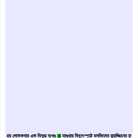
ককথার এক বিস্মৃত ভূখণ্ড
মাগুরায় বিদ্যুৎস্পৃষ্টে মসজিদের মুয়াজ্জিনের মৃত্যু
আবৃত্তি 