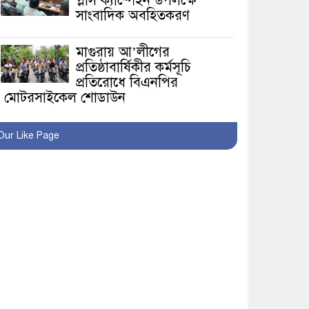
প্লাস ক্যাম্পেইন উপলক্ষে
সাংবাদিক অবহিতকরণ
মাগুরায় আ’লীগের
প্রতিষ্ঠাবার্ষিকীর কর্মসূচি
প্রতিরোধে বিএনপির
মোটরসাইকেল শোডাউন
খুব শিঘ্রই কর্মস্থলে ফিরবেন
Our Like Page
মাগুরার ডিসি
মহম্মদপুর থানার ওসিকে
ক্লোজ
বাবার হাতে বিক্রি টুকটুকি
পুলিশের সহযোগিতায়
ফিরলো মায়ের কোলে
শ্রীপুরে শ্লীলতাহানির