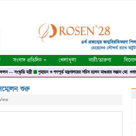
ক
সংবাদ প্রতিদিন
খেলাধূলা
নারী/তারুণ্য
বিনো
ি মন্ত্রী
গৃহায়ন ও গণপূর্ত মন্ত্রণালয়ের সচিব হলেন মাগুরার সন্তান মো. ওবায়দুর রহমান
ম্মেলন শুরু
View