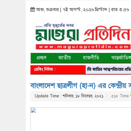
আজ, শুক্রবার | ৭ই আগস্ট, ২০২৬ খ্রিস্টাব্দ | রাত ৩:৫৬
প্রচ্ছদ
জাতীয়
রাজনীতি
আন্তর্জাতি
ব্রেকিং নিউজ :
আবৃত্তি জাতির আত্মপরিচয়ের প্রতিফলন — সংস্কৃত
বাংলাদেশ ছাত্রলীগ (হা-ন) এর কেন্দ্রীয় স
Update Time : শনিবার, ১৮ ডিসেম্বর, ২০২১
৫১৮ Time 