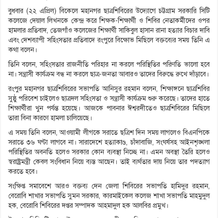
বুধবার (২২ এপ্রিল) বিকেলে মহানগর ছাত্রশিবিরের উদ্যোগে চট্টগ্রাম সরকারি সিটি
কলেজে দেয়াল লিখনকে কেন্দ্র করে শিক্ষক-শিক্ষার্থী ও শিবির নেতাকর্মীদের ওপর
হামলার প্রতিবাদ, তেজগাঁও কলেজের শিক্ষার্থী সাকিবুল হাসান রানা হত্যার বিচার দাবি
এবং দেশব্যাপী সহিংসতার প্রতিবাদে রংপুরে বিক্ষোভ মিছিলে বক্তব্যের সময় তিনি এ
কথা বলেন।
তিনি বলেন, সহিংসতার রাজনীতি পরিহার না করলে পরিস্থিতির পরিণতি ভালো হবে
না। সন্ত্রাসী কার্যক্রম বন্ধ না করলে ছাত্র-জনতা আবারও তাদের বিরুদ্ধে রুখে দাঁড়াবে।
রংপুর মহানগর ছাত্রশিবিরের সভাপতি আনিসুর রহমান বলেন, শিক্ষাঙ্গনে ছাত্রশিবির
সুষ্ঠু পরিবেশ চাইলেও ছাত্রদল সহিংসতা ও সন্ত্রাসী কার্যক্রম শুরু করেছে। তাদের হাতে
শিক্ষার্থীরা খুন পর্যন্ত হয়েছে। আজকে পাবনার ঈশ্বরদীতেও ছাত্রশিবিরের মিছিলে
তারা বিনা কারণে হামলা চালিয়েছে।
এ সময় তিনি বলেন, আওয়ামী লীগকে সরাতে ছত্রিশ দিন সময় লাগলেও বিএনপিকে
সরাতে ৩৬ ঘণ্টা লাগবে না। সারাদেশে হত্যাকাণ্ড, চাঁদাবাজি, সংঘর্ষসহ আইনশৃঙ্খলা
পরিস্থিতির অবনতি হলেও সরকার কোন ব্যবস্থা নিচ্ছে না। এমন অবস্থা তৈরি হলেও
স্বরাষ্ট্রমন্ত্রী কেবল সংবিধান নিয়ে ব্যস্ত আছেন। তাই ব্যর্থতার দায় নিয়ে তার পদত্যাগ
করতে হবে।
সংক্ষিপ্ত সমাবেশে আরও বক্তব্য দেন জেলা শিবিরের সভাপতি হামিদুর রহমান,
বেরোবি শাখার সভাপতি সুমন সরকার, কারমাইকেল কলেজ শাখা সভাপতি মাহমুদুল
হক, বেরোবি শিবিরের দপ্তর সম্পাদক আহমাদুল হক আলবির প্রমুখ।