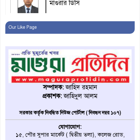
মাগুরার ডিসি
মহম্মদপুর থানার ওসিকে ক্লোজ
Our Like Page
বাবার হাতে বিক্রি টুকটুকি পুলিশের
সহযোগিতায় ফিরলো মায়ের
কোলে
শ্রীপুরে শ্লীলতাহানির অভিযোগে
বিক্ষোভ-সিসি ক্যামেরা ফুটেজ
সম্পাদক:
জাহিদ রহমান
যাচাইয়ের দাবি অভিযুক্ত শিক্ষকের
প্রকাশক:
জাহিদুল আলম
মাগুরার কথিত মাদক সম্রাট
সরকার কর্তৃক নিবন্ধিত নিউজ পোর্টাল ( নিবন্ধন নম্বর ১০৭)
আমিরুল গ্রেফতার
যোগাযোগ:
১৫, পৌর সুপার মার্কেট ( দ্বিতীয় তলা), কলেজ রোড,
মাগুরায় আর্জেন্টিনা ফুটবল