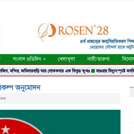
ক
সংবাদ প্রতিদিন
খেলাধূলা
নারী/তারুণ্য
বিনো
ন্দির, জমিদারবাড়ি আর লোককথার এক বিস্মৃত ভূখণ্ড
মাগুরায় বিদ্যুৎস্পৃষ্টে মসজিদের মুয
্রকল্প অনুমোদন
iew