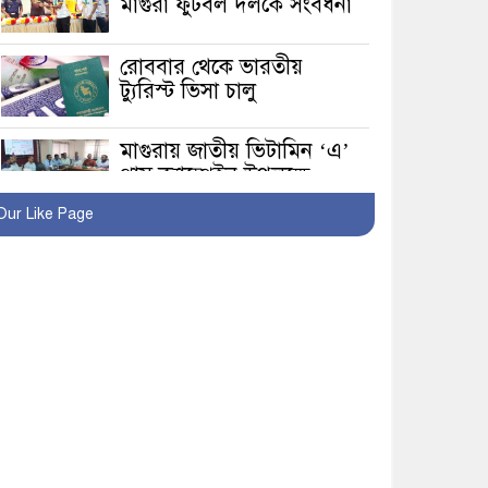
মাগুরা ফুটবল দলকে সংবর্ধনা
রোববার থেকে ভারতীয়
ট্যুরিস্ট ভিসা চালু
মাগুরায় জাতীয় ভিটামিন ‘এ’
প্লাস ক্যাম্পেইন উপলক্ষে
সাংবাদিক অবহিতকরণ
Our Like Page
মাগুরায় আ’লীগের
প্রতিষ্ঠাবার্ষিকীর কর্মসূচি
প্রতিরোধে বিএনপির
মোটরসাইকেল শোডাউন
খুব শিঘ্রই কর্মস্থলে ফিরবেন
মাগুরার ডিসি
মহম্মদপুর থানার ওসিকে