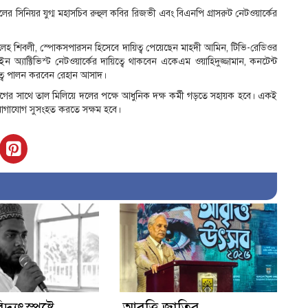
ন দলের সিনিয়র যুগ্ম মহাসচিব রুহুল কবির রিজভী এবং বিএনপি গ্রাসরুট নেটওয়ার্কের
ন সালেহ শিবলী, স্পোকসপারসন হিসেবে দায়িত্ব পেয়েছেন মাহদী আমিন, টিভি-রেডিওর
যাক্টিভিস্ট নেটওয়ার্কের দায়িত্বে থাকবেন একেএম ওয়াহিদুজ্জামান, কনটেন্ট
িত্ব পালন করবেন রেহান আসাদ।
ের সাথে তাল মিলিয়ে দলের পক্ষে আধুনিক দক্ষ কর্মী গড়তে সহায়ক হবে। একই
ে যোগাযোগ সুসংহত করতে সক্ষম হবে।
দ্যুৎস্পৃষ্টে
আবৃত্তি জাতির