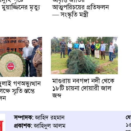
ুয়াজ্জিনের মৃত্যু
আত্মপরিচয়ের প্রতিফলন
— সংস্কৃতি মন্ত্রী
মাগুরায় নবগঙ্গা নদী থেকে
জুলাই গণঅভ্যুত্থান
১৮টি চায়না দোয়ারী জাল
ষে স্মৃতি স্তম্ভে
জব্দ
েদন
সম্পাদক:
জাহিদ রহমান
য
১৫
প্রকাশক:
জাহিদুল আলম