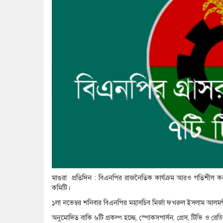
মাগুরা প্রতিদিন : বিএনপির রাজনৈতিক কার্যক্রম আরও গতিশীল করে 
কমিটি।
১লা নভেম্বর শনিবার বিএনপির মহাসচিব মির্জা ফখরুল ইসলাম আলমগীর স্
অনুমোদিত বাকি ৬টি প্রকল্প হচ্ছে, স্পোকসপার্সন, প্রেস, টিভি ও রে