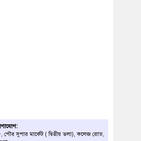
োগাযোগ:
, পৌর সুপার মার্কেট ( দ্বিতীয় তলা), কলেজ রোড,