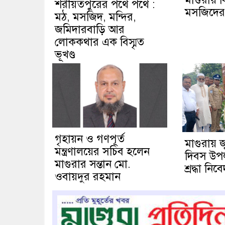
শরীয়তপুরের পথে পথে :
মসজিদের ম
মঠ, মসজিদ, মন্দির,
জমিদারবাড়ি আর
লোককথার এক বিস্মৃত
ভূখণ্ড
গৃহায়ন ও গণপূর্ত
মাগুরায় 
মন্ত্রণালয়ের সচিব হলেন
দিবস উপলক্
মাগুরার সন্তান মো.
শ্রদ্ধা নিব
ওবায়দুর রহমান