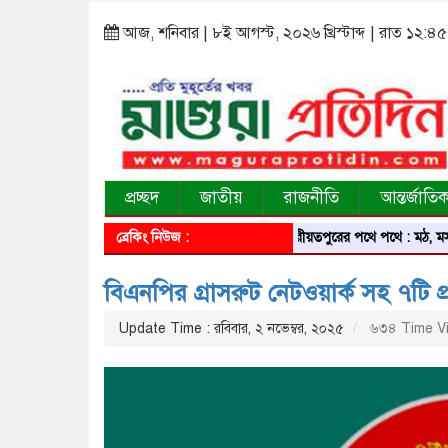
আজ, শনিবার | ৮ই আগস্ট, ২০২৬ খ্রিস্টাব্দ | রাত ১২:৪৫
প্রচ্ছদ
জাতীয়
রাজনীতি
আন্তর্জাতি
ব্রেকিং নিউজ :
শরীয়তপুরের পথে পথে : মঠ, মসজিদ, ম
বিএনপির গ্রাসরুট নেটওয়ার্ক সহ ৭টি প
Update Time : রবিবার, ২ নভেম্বর, ২০২৫
৬৩৪ Time V