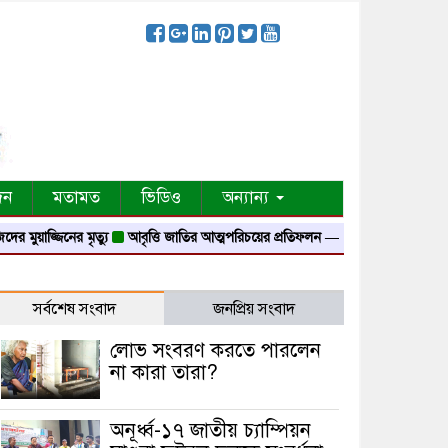
দন
মতামত
ভিডিও
অন্যান্য
়াজ্জিনের মৃত্যু
আবৃত্তি জাতির আত্মপরিচয়ের প্রতিফলন — সংস্কৃতি মন্ত্রী
গৃহায়ন ও গণ
সর্বশেষ সংবাদ
জনপ্রিয় সংবাদ
লোভ সংবরণ করতে পারলেন
না কারা তারা?
অনূর্ধ্ব-১৭ জাতীয় চ্যাম্পিয়ন