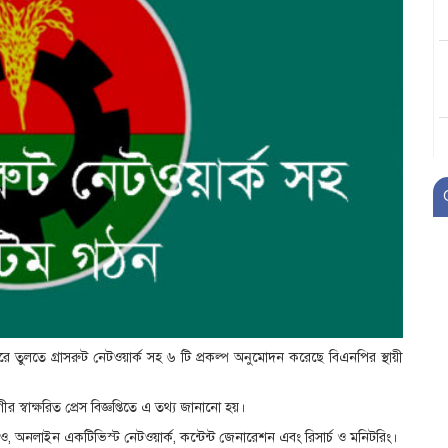
তুলতে গ্রাসরুট নেটওয়ার্ক সহ ৬ টি প্রকল্প অনুমোদন করেছে বিএনপির স্থায়ী
বাক্ষরিত প্রেস বিজ্ঞপ্তিতে এ তথ্য জানানো হয়।
ডিও, অনলাইন একটিভিস্ট নেটওয়ার্ক, কন্টেন্ট জেনারেশন এবং রিসার্চ ও মনিটরিং।