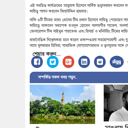
এই সমন্বিত কার্যক্রমের আহ্বায়ক হিসেবে সার্বিক তত্ত্বাবধায়ন করবে
দায়িত্ব পালন করবেন জিয়াউদ্দিন হায়দার।
বাকি ৬টি টিমের মধ্যে প্রেসের টিম প্রধান হিসেবে দায়িত্ব পেয়েছে
দায়িত্বে থাকবেন অধ্যাপক মওদুদ হোসেন আলমগীর পাভেল, অনলাইন অ্
জেনারেশন টিম সাইমুম পারভেজ এবং রিসার্চ ও মনিটরিং টিমের দায়
রাজনৈতিক বিশ্লেষকরা মনে করেন প্রকল্পগুলো সময়োপযোগী এবং যুগ
সাথে মূলধারার মিডিয়া, সামাজিক যোগাযোগমাধ্যম ও তৃণমূলের সঙ্গ
শেয়ার করুন...
সম্পর্কিত সকল খবর পড়ুন..
মাগুরায় বি