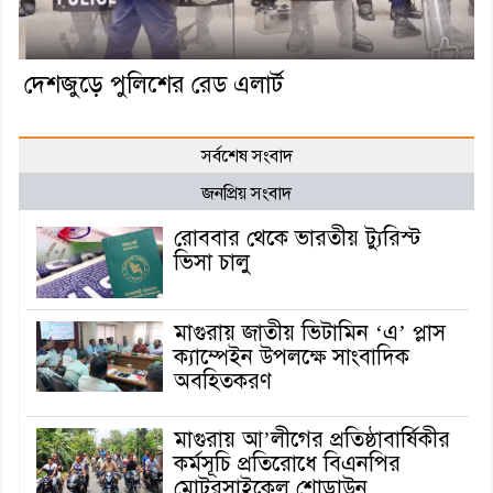
দেশজুড়ে পুলিশের রেড এলার্ট
সর্বশেষ সংবাদ
জনপ্রিয় সংবাদ
রোববার থেকে ভারতীয় ট্যুরিস্ট
ভিসা চালু
মাগুরায় জাতীয় ভিটামিন ‘এ’ প্লাস
ক্যাম্পেইন উপলক্ষে সাংবাদিক
অবহিতকরণ
মাগুরায় আ’লীগের প্রতিষ্ঠাবার্ষিকীর
কর্মসূচি প্রতিরোধে বিএনপির
মোটরসাইকেল শোডাউন