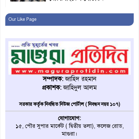
খুব শিঘ্রই কর্মস্থলে ফিরবেন
Our Like Page
মাগুরার ডিসি
মহম্মদপুর থানার ওসিকে ক্লোজ
বাবার হাতে বিক্রি টুকটুকি পুলিশের
সহযোগিতায় ফিরলো মায়ের
সম্পাদক:
জাহিদ রহমান
কোলে
প্রকাশক:
জাহিদুল আলম
শ্রীপুরে শ্লীলতাহানির অভিযোগে
বিক্ষোভ-সিসি ক্যামেরা ফুটেজ
সরকার কর্তৃক নিবন্ধিত নিউজ পোর্টাল ( নিবন্ধন নম্বর ১০৭)
যাচাইয়ের দাবি অভিযুক্ত শিক্ষকের
যোগাযোগ:
১৫, পৌর সুপার মার্কেট ( দ্বিতীয় তলা), কলেজ রোড,
মাগুরার কথিত মাদক সম্রাট
মাগুরা।
আমিরুল গ্রেফতার