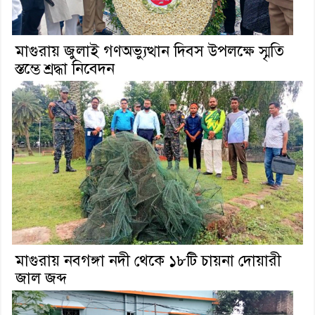
মাগুরায় জুলাই গণঅভ্যুত্থান দিবস উপলক্ষে স্মৃতি
স্তম্ভে শ্রদ্ধা নিবেদন
মাগুরায় নবগঙ্গা নদী থেকে ১৮টি চায়না দোয়ারী
জাল জব্দ