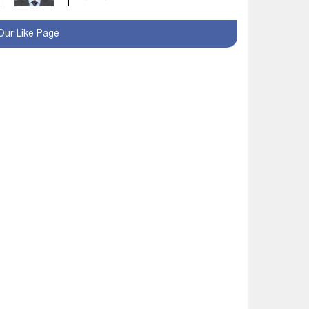
মহম্মদপুর থানার ওসিকে
Our Like Page
ক্লোজ
বাবার হাতে বিক্রি টুকটুকি
পুলিশের সহযোগিতায়
ফিরলো মায়ের কোলে
শ্রীপুরে শ্লীলতাহানির
অভিযোগে বিক্ষোভ-সিসি
ক্যামেরা ফুটেজ যাচাইয়ের
দাবি অভিযুক্ত শিক্ষকের
মাগুরার কথিত মাদক সম্রাট
আমিরুল গ্রেফতার
মাগুরায় আর্জেন্টিনা ফুটবল
ভক্তদের বর্ণাঢ্য শোভাযাত্রা