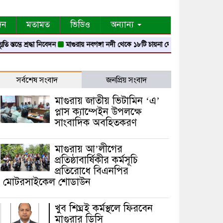
দন
মতামত
ভিডিও
অন্যান্য
রদ্ধা নিবেদন
মাগুরায় নবগঙ্গা নদী থেকে ১৮টি চায়না দোয়ারী জাল জব্দ
মাগুরায় গ্যাস 
সর্বশেষ সংবাদ
জনপ্রিয় সংবাদ
মাগুরায় জাতীয় ভিটামিন ‘এ’
প্লাস ক্যাম্পেইন উপলক্ষে
সাংবাদিক অবহিতকরণ
মাগুরায় আ’লীগের
প্রতিষ্ঠাবার্ষিকীর কর্মসূচি
প্রতিরোধে বিএনপির
মোটরসাইকেল শোডাউন
খুব শিঘ্রই কর্মস্থলে ফিরবেন
মাগুরার ডিসি