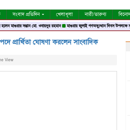
ক
সংবাদ প্রতিদিন
খেলাধূলা
নারী/তারুণ্য
বিনো
ুরার সন্তান মো. ওবায়দুর রহমান
মাগুরায় জুলাই গণঅভ্যুত্থান দিবস উপলক্ষে স্মৃতি স্তম্ভে শ্
পদে প্রার্থিতা ঘোষণা করলেন সাংবাদিক
e View