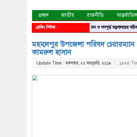
প্রচ্ছদ
জাতীয়
রাজনীতি
আন্তর্জাতি
ব্রেকিং নিউজ :
গৃহায়ন ও গণপূর্ত মন্ত্রণালয়ের সচিব হলেন মাগ
মহম্মদপুর উপজেলা পরিষদ চেয়ারম্যান 
কামরুল হাসান
Update Time : মঙ্গলবার, ২২ জানুয়ারি, ২০১৯
১৯৪৪ Tim