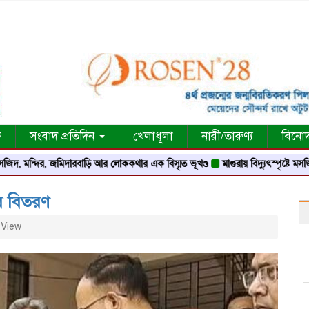
ক
সংবাদ প্রতিদিন
খেলাধূলা
নারী/তারুণ্য
বিনো
্দির, জমিদারবাড়ি আর লোককথার এক বিস্মৃত ভূখণ্ড
মাগুরায় বিদ্যুৎস্পৃষ্টে মসজিদের মুয়
ুর বিতরণ
View