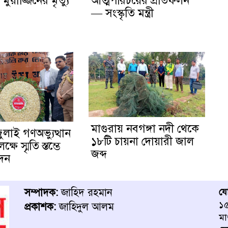
ুয়াজ্জিনের মৃত্যু
আত্মপরিচয়ের প্রতিফলন
— সংস্কৃতি মন্ত্রী
মাগুরায় নবগঙ্গা নদী থেকে
জুলাই গণঅভ্যুত্থান
১৮টি চায়না দোয়ারী জাল
ষে স্মৃতি স্তম্ভে
জব্দ
েদন
সম্পাদক:
জাহিদ রহমান
য
১৫
প্রকাশক:
জাহিদুল আলম
মা