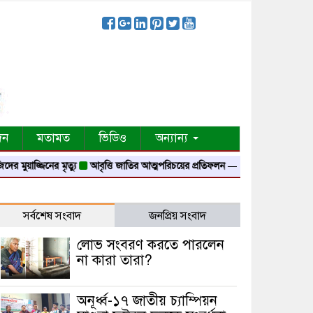
দন
মতামত
ভিডিও
অন্যান্য
াজ্জিনের মৃত্যু
আবৃত্তি জাতির আত্মপরিচয়ের প্রতিফলন — সংস্কৃতি মন্ত্রী
গৃহায়ন ও গণপ
সর্বশেষ সংবাদ
জনপ্রিয় সংবাদ
লোভ সংবরণ করতে পারলেন
না কারা তারা?
অনূর্ধ্ব-১৭ জাতীয় চ্যাম্পিয়ন