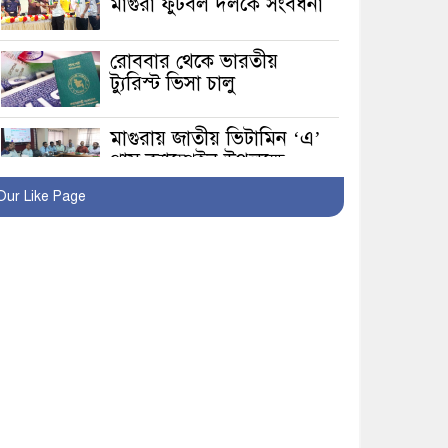
মাগুরা ফুটবল দলকে সংবর্ধনা
রোববার থেকে ভারতীয়
ট্যুরিস্ট ভিসা চালু
মাগুরায় জাতীয় ভিটামিন ‘এ’
প্লাস ক্যাম্পেইন উপলক্ষে
সাংবাদিক অবহিতকরণ
Our Like Page
মাগুরায় আ’লীগের
প্রতিষ্ঠাবার্ষিকীর কর্মসূচি
প্রতিরোধে বিএনপির
মোটরসাইকেল শোডাউন
খুব শিঘ্রই কর্মস্থলে ফিরবেন
মাগুরার ডিসি
মহম্মদপুর থানার ওসিকে