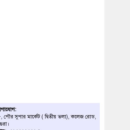
োগাযোগ:
, পৌর সুপার মার্কেট ( দ্বিতীয় তলা), কলেজ রোড,
গুরা।