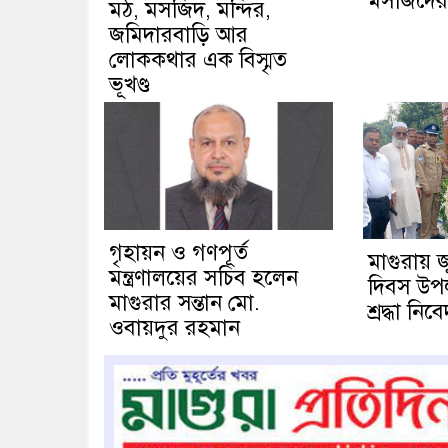
মসজিদের ম
মঠ, মসজিদ, মন্দির,
জমিদারবাড়ি আর
লোককথার এক বিস্মৃত
ভূখণ্ড
গৃহায়ন ও গণপূর্ত
মাগুরায় 
মন্ত্রণালয়ের সচিব হলেন
দিবস উপলক্
মাগুরার সন্তান মো.
শ্রদ্ধা নিব
ওবায়দুর রহমান