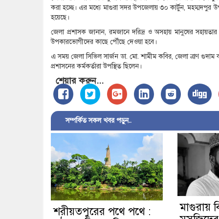
করা হচ্ছে। এর মধ্যে মাগুরা সদর উপজেলায় ৩০ কার্টুন, মহম্মদপুর উ
হয়েছে।
জেলা প্রশাসক জানান, রমজানে দরিদ্র ও অসহায় মানুষের সহায়তার 
উপকারভোগীদের কাছে পৌঁছে দেওয়া হবে।
এ সময় জেলা সিভিল সার্জন ডা. মো. শামীম কবির, জেলা ত্রাণ গুদাম কর
প্রশাসনের কর্মকর্তারা উপস্থিত ছিলেন।
শেয়ার করুন...
সম্পর্কিত সকল খবর পড়ুন..
মাগুরায় বি
শরীয়তপুরের পথে পথে :