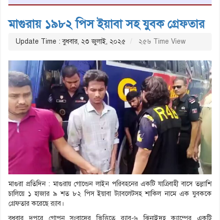
মাগুরায় ১৯৮২ পিস ইয়াবা সহ যুবক গ্রেফতার
Update Time : বুধবার, ২৩ জুলাই, ২০২৫
২৫৬ Time View
মাগুরা প্রতিদিন : মাগুরায় গোল্ডেন লাইন পরিবহনের একটি যাত্রিবাহী বাসে তল্লাশি
চালিয়ে ১ হাজার ৯ শত ৮২ পিস ইয়াবা ট্যাবলেটসহ শাকিল নামে এক যুবককে
গ্রেফতার করেছে র‍্যাব।
বুধবার দুপুরে গোপন সংবাদের ভিত্তিতে র‌্যাব-৬ ঝিনাইদহ ক্যাম্পের একটি