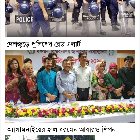
দেশজুড়ে পুলিশের রেড এলার্ট
অ্যালামনাইয়ের হাল ধরলেন আবারও শিপন