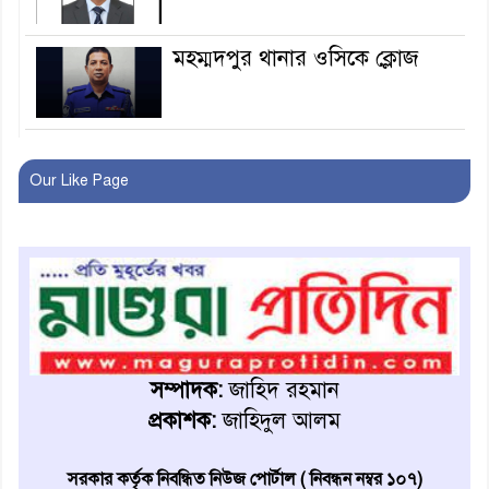
মহম্মদপুর থানার ওসিকে ক্লোজ
বাবার হাতে বিক্রি টুকটুকি পুলিশের
সহযোগিতায় ফিরলো মায়ের
Our Like Page
কোলে
শ্রীপুরে শ্লীলতাহানির অভিযোগে
বিক্ষোভ-সিসি ক্যামেরা ফুটেজ
যাচাইয়ের দাবি অভিযুক্ত শিক্ষকের
মাগুরার কথিত মাদক সম্রাট
আমিরুল গ্রেফতার
সম্পাদক:
জাহিদ রহমান
প্রকাশক:
জাহিদুল আলম
মাগুরায় আর্জেন্টিনা ফুটবল
ভক্তদের বর্ণাঢ্য শোভাযাত্রা
সরকার কর্তৃক নিবন্ধিত নিউজ পোর্টাল ( নিবন্ধন নম্বর ১০৭)