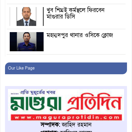
খুব শিঘ্রই কর্মস্থলে ফিরবেন
মাগুরার ডিসি
মহম্মদপুর থানার ওসিকে ক্লোজ
বাবার হাতে বিক্রি টুকটুকি পুলিশের
সহযোগিতায় ফিরলো মায়ের
Our Like Page
কোলে
শ্রীপুরে শ্লীলতাহানির অভিযোগে
বিক্ষোভ-সিসি ক্যামেরা ফুটেজ
যাচাইয়ের দাবি অভিযুক্ত শিক্ষকের
মাগুরার কথিত মাদক সম্রাট
আমিরুল গ্রেফতার
সম্পাদক:
জাহিদ রহমান