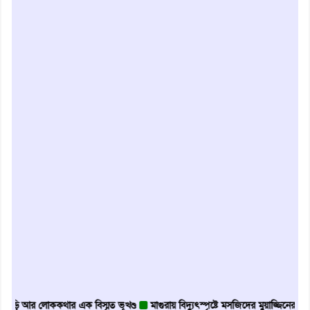
র লোককথার এক বিস্মৃত ভূখণ্ড
মাগুরায় বিদ্যুৎস্পৃষ্টে মসজিদের মুয়াজ্জিনের মৃত্যু
আবৃত