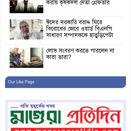
করায় কৃষকদল নেতা গ্রেফতার
ঈদের সরকারি বরাদ্দ ঘিরে
বিরোধের জেরে ওয়ার্ড বিএনপি
সাধারণ সম্পাদককে হাতুড়িপেটা
লোভ সংবরণ করতে পারলেন না
কারা তারা?
অনূর্ধ্ব-১৭ জাতীয় চ্যাম্পিয়ন মাগুরা
Our Like Page
ফুটবল দলকে সংবর্ধনা
রোববার থেকে ভারতীয় ট্যুরিস্ট
ভিসা চালু
মাগুরায় জাতীয় ভিটামিন ‘এ’ প্লাস