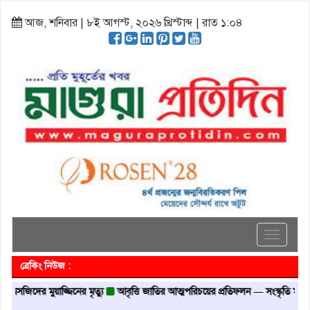
আজ, শনিবার | ৮ই আগস্ট, ২০২৬ খ্রিস্টাব্দ | রাত ১:০৪
Toggle
navigati
ব্রেকিং নিউজ :
িদের মুয়াজ্জিনের মৃত্যু
আবৃত্তি জাতির আত্মপরিচয়ের প্রতিফলন — সংস্কৃতি মন্ত্রী
গৃহায