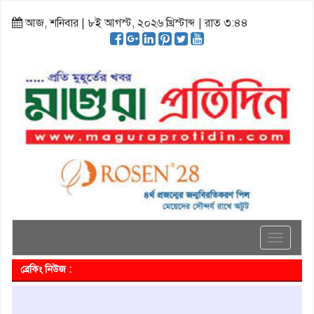
আজ, শনিবার | ৮ই আগস্ট, ২০২৬ খ্রিস্টাব্দ | রাত ৩:৪৪
Toggle
navigati
ব্রেকিং নিউজ :