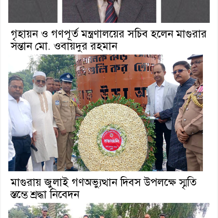
গৃহায়ন ও গণপূর্ত মন্ত্রণালয়ের সচিব হলেন মাগুরার
সন্তান মো. ওবায়দুর রহমান
মাগুরায় জুলাই গণঅভ্যুত্থান দিবস উপলক্ষে স্মৃতি
স্তম্ভে শ্রদ্ধা নিবেদন