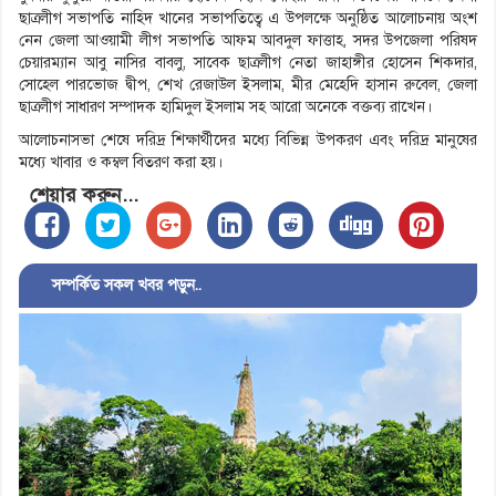
ছাত্রলীগ সভাপতি নাহিদ খানের সভাপতিত্বে এ উপলক্ষে অনুষ্ঠিত আলোচনায় অংশ
নেন জেলা আওয়ামী লীগ সভাপতি আফম আবদুল ফাত্তাহ, সদর উপজেলা পরিষদ
চেয়ারম্যান আবু নাসির বাবলু, সাবেক ছাত্রলীগ নেতা জাহাঙ্গীর হোসেন শিকদার,
সোহেল পারভোজ দ্বীপ, শেখ রেজাউল ইসলাম, মীর মেহেদি হাসান রুবেল, জেলা
ছাত্রলীগ সাধারণ সম্পাদক হামিদুল ইসলাম সহ আরো অনেকে বক্তব্য রাখেন।
আলোচনাসভা শেষে দরিদ্র শিক্ষার্থীদের মধ্যে বিভিন্ন উপকরণ এবং দরিদ্র মানুষের
মধ্যে খাবার ও কম্বল বিতরণ করা হয়।
শেয়ার করুন...
সম্পর্কিত সকল খবর পড়ুন..