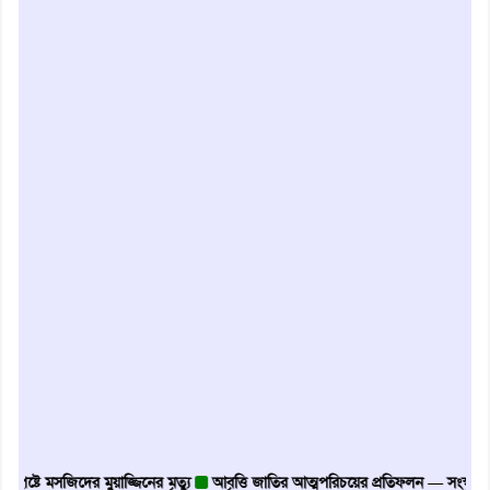
ে মসজিদের মুয়াজ্জিনের মৃত্যু
আবৃত্তি জাতির আত্মপরিচয়ের প্রতিফলন — সংস্কৃতি মন্ত্রী
গ