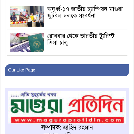
অনূর্ধ্ব-১৭ জাতীয় চ্যাম্পিয়ন মাগুরা
ফুটবল দলকে সংবর্ধনা
রোববার থেকে ভারতীয় ট্যুরিস্ট
ভিসা চালু
মাগুরায় জাতীয় ভিটামিন ‘এ’ প্লাস
ক্যাম্পেইন উপলক্ষে সাংবাদিক
Our Like Page
অবহিতকরণ
মাগুরায় আ’লীগের প্রতিষ্ঠাবার্ষিকীর
কর্মসূচি প্রতিরোধে বিএনপির
মোটরসাইকেল শোডাউন
খুব শিঘ্রই কর্মস্থলে ফিরবেন
মাগুরার ডিসি
সম্পাদক:
জাহিদ রহমান