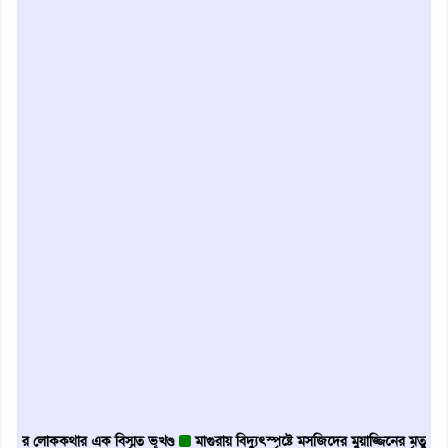
োককথার এক বিস্মৃত ভূখণ্ড
মাগুরায় বিদ্যুৎস্পৃষ্টে মসজিদের মুয়াজ্জিনের মৃত্যু
আবৃত্তি