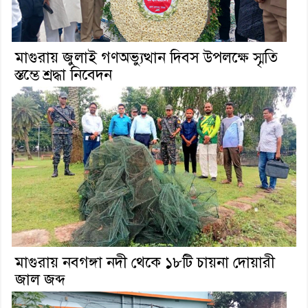
মাগুরায় জুলাই গণঅভ্যুত্থান দিবস উপলক্ষে স্মৃতি
স্তম্ভে শ্রদ্ধা নিবেদন
মাগুরায় নবগঙ্গা নদী থেকে ১৮টি চায়না দোয়ারী
জাল জব্দ