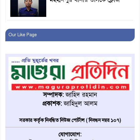
বাবার হাতে বিক্রি টুকটুকি পুলিশের
সহযোগিতায় ফিরলো মায়ের
Our Like Page
কোলে
শ্রীপুরে শ্লীলতাহানির অভিযোগে
বিক্ষোভ-সিসি ক্যামেরা ফুটেজ
যাচাইয়ের দাবি অভিযুক্ত শিক্ষকের
মাগুরার কথিত মাদক সম্রাট
আমিরুল গ্রেফতার
সম্পাদক:
জাহিদ রহমান
প্রকাশক:
জাহিদুল আলম
মাগুরায় আর্জেন্টিনা ফুটবল
ভক্তদের বর্ণাঢ্য শোভাযাত্রা
সরকার কর্তৃক নিবন্ধিত নিউজ পোর্টাল ( নিবন্ধন নম্বর ১০৭)
যোগাযোগ: