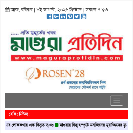
আজ, রবিবার | ৯ই আগস্ট, ২০২৬ খ্রিস্টাব্দ | সকাল ৭:৫৩
Toggle
navigati
ব্রেকিং নিউজ :
লোককথার এক বিস্মৃত ভূখণ্ড
মাগুরায় বিদ্যুৎস্পৃষ্টে মসজিদের মুয়াজ্জিনের মৃত্যু
আবৃত্