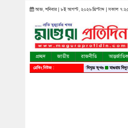
আজ, শনিবার | ৮ই আগস্ট, ২০২৬ খ্রিস্টাব্দ | সকাল ৭:২
প্রচ্ছদ
জাতীয়
রাজনীতি
আন্তর্জাতি
মসজিদ, মন্দির, জমিদারবাড়ি আর লোককথার এক বিস্মৃত ভূখণ্ড
ব্রেকিং নিউজ :
মাগুরায় বিদ্যুৎস্পৃষ্টে 