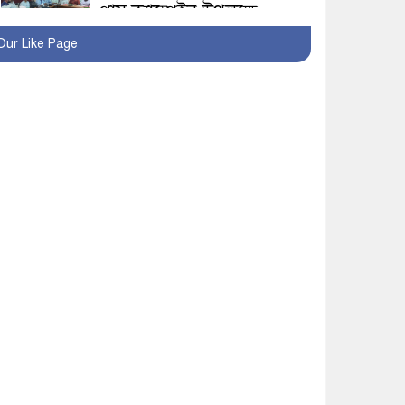
প্লাস ক্যাম্পেইন উপলক্ষে
সাংবাদিক অবহিতকরণ
Our Like Page
মাগুরায় আ’লীগের
প্রতিষ্ঠাবার্ষিকীর কর্মসূচি
প্রতিরোধে বিএনপির
মোটরসাইকেল শোডাউন
খুব শিঘ্রই কর্মস্থলে ফিরবেন
মাগুরার ডিসি
মহম্মদপুর থানার ওসিকে
ক্লোজ
বাবার হাতে বিক্রি টুকটুকি
পুলিশের সহযোগিতায়
ফিরলো মায়ের কোলে