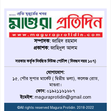
অনূর্ধ্ব-১৭ জাতীয় চ্যাম্পিয়ন মাগুরা
ফুটবল দলকে সংবর্ধনা
রোববার থেকে ভারতীয় ট্যুরিস্ট
ভিসা চালু
সম্পাদক:
জাহিদ রহমান
প্রকাশক:
জাহিদুল আলম
মাগুরায় জাতীয় ভিটামিন ‘এ’ প্লাস
ক্যাম্পেইন উপলক্ষে সাংবাদিক
সরকার কর্তৃক নিবন্ধিত নিউজ পোর্টাল ( নিবন্ধন নম্বর ১০৭)
অবহিতকরণ
যোগাযোগ:
মাগুরায় আ’লীগের প্রতিষ্ঠাবার্ষিকীর
১৫, পৌর সুপার মার্কেট ( দ্বিতীয় তলা), কলেজ রোড,
কর্মসূচি প্রতিরোধে বিএনপির
মাগুরা।
মোটরসাইকেল শোডাউন
ফোন:
০১৯২১১৬১৬৮৭
ইমেইল:
maguraprotidin@gmail.com
খুব শিঘ্রই কর্মস্থলে ফিরবেন
মাগুরার ডিসি
©All rights reserved Magura Protidin. 2018-2022