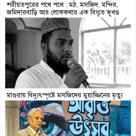
শরীয়তপুরের পথে পথে : মঠ, মসজিদ, মন্দির,
জমিদারবাড়ি আর লোককথার এক বিস্মৃত ভূখণ্ড
মাগুরায় বিদ্যুৎস্পৃষ্টে মসজিদের মুয়াজ্জিনের মৃত্যু