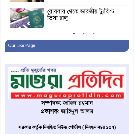
রোববার থেকে ভারতীয় ট্যুরিস্ট
ভিসা চালু
মাগুরায় জাতীয় ভিটামিন ‘এ’ প্লাস
ক্যাম্পেইন উপলক্ষে সাংবাদিক
Our Like Page
অবহিতকরণ
মাগুরায় আ’লীগের প্রতিষ্ঠাবার্ষিকীর
কর্মসূচি প্রতিরোধে বিএনপির
মোটরসাইকেল শোডাউন
খুব শিঘ্রই কর্মস্থলে ফিরবেন
মাগুরার ডিসি
সম্পাদক:
জাহিদ রহমান
প্রকাশক:
জাহিদুল আলম
মহম্মদপুর থানার ওসিকে ক্লোজ
সরকার কর্তৃক নিবন্ধিত নিউজ পোর্টাল ( নিবন্ধন নম্বর ১০৭)