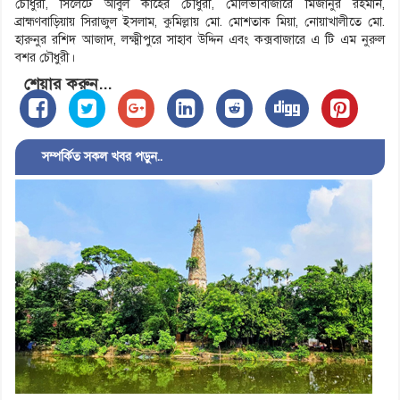
চৌধুরী, সিলেটে আবুল কাহের চৌধুরী, মৌলভীবাজারে মিজানুর রহমান,
ব্রাহ্মণবাড়িয়ায় সিরাজুল ইসলাম, কুমিল্লায় মো. মোশতাক মিয়া, নোয়াখালীতে মো.
হারুনুর রশিদ আজাদ, লক্ষ্মীপুরে সাহাব উদ্দিন এবং কক্সবাজারে এ টি এম নুরুল
বশর চৌধুরী।
শেয়ার করুন...
সম্পর্কিত সকল খবর পড়ুন..