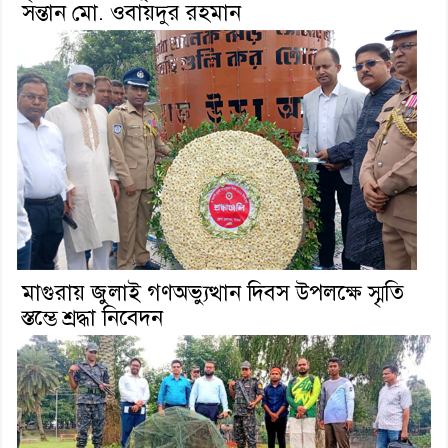
সন্তান মো. ওবায়দুর রহমান
মাগুরায় জুলাই গণঅভ্যুত্থান দিবস উপলক্ষে স্মৃতি
স্তম্ভে শ্রদ্ধা নিবেদন