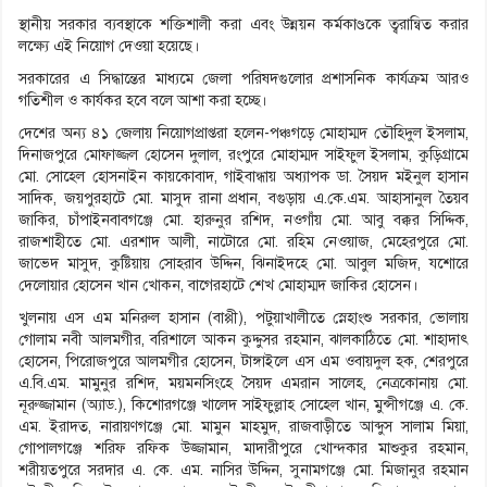
স্থানীয় সরকার ব্যবস্থাকে শক্তিশালী করা এবং উন্নয়ন কর্মকাণ্ডকে ত্বরান্বিত করার
লক্ষ্যে এই নিয়োগ দেওয়া হয়েছে।
সরকারের এ সিদ্ধান্তের মাধ্যমে জেলা পরিষদগুলোর প্রশাসনিক কার্যক্রম আরও
গতিশীল ও কার্যকর হবে বলে আশা করা হচ্ছে।
দেশের অন্য ৪১ জেলায় নিয়োগপ্রাপ্তরা হলেন-পঞ্চগড়ে মোহাম্মদ তৌহিদুল ইসলাম,
দিনাজপুরে মোফাজ্জল হোসেন দুলাল, রংপুরে মোহাম্মদ সাইফুল ইসলাম, কুড়িগ্রামে
মো. সোহেল হোসনাইন কায়কোবাদ, গাইবান্ধায় অধ্যাপক ডা. সৈয়দ মইনুল হাসান
সাদিক, জয়পুরহাটে মো. মাসুদ রানা প্রধান, বগুড়ায় এ.কে.এম. আহাসানুল তৈয়ব
জাকির, চাঁপাইনবাবগঞ্জে মো. হারুনুর রশিদ, নওগাঁয় মো. আবু বক্কর সিদ্দিক,
রাজশাহীতে মো. এরশাদ আলী, নাটোরে মো. রহিম নেওয়াজ, মেহেরপুরে মো.
জাভেদ মাসুদ, কুষ্টিয়ায় সোহরাব উদ্দিন, ঝিনাইদহে মো. আবুল মজিদ, যশোরে
দেলোয়ার হোসেন খান খোকন, বাগেরহাটে শেখ মোহাম্মদ জাকির হোসেন।
খুলনায় এস এম মনিরুল হাসান (বাপ্পী), পটুয়াখালীতে স্নেহাংশু সরকার, ভোলায়
গোলাম নবী আলমগীর, বরিশালে আকন কুদ্দুসর রহমান, ঝালকাঠিতে মো. শাহাদাৎ
হোসেন, পিরোজপুরে আলমগীর হোসেন, টাঙ্গাইলে এস এম ওবায়দুল হক, শেরপুরে
এ.বি.এম. মামুনুর রশিদ, ময়মনসিংহে সৈয়দ এমরান সালেহ, নেত্রকোনায় মো.
নূরুজ্জামান (অ্যাড.), কিশোরগঞ্জে খালেদ সাইফুল্লাহ সোহেল খান, মুন্সীগঞ্জে এ. কে.
এম. ইরাদত, নারায়ণগঞ্জে মো. মামুন মাহমুদ, রাজবাড়ীতে আব্দুস সালাম মিয়া,
গোপালগঞ্জে শরিফ রফিক উজ্জামান, মাদারীপুরে খোন্দকার মাশুকুর রহমান,
শরীয়তপুরে সরদার এ. কে. এম. নাসির উদ্দিন, সুনামগঞ্জে মো. মিজানুর রহমান