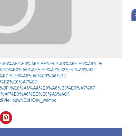
979/%E0%A6%AE%E0%A6%BE%E0%A6%A6%E0%A6%95-
%8D%E0%A6%AE%E0%A7%82%E0%A6%B2-
%87-%E0%A6%A8%E0%A6%BE-
%B2%E0%A7%87-
%BF-%E0%A6%AA%E0%A6%B0%E0%A7%87-
6%AF%E0%A6%BE%E0%A6%AC?
i_28VleHpzwNGoHOsv_wampo