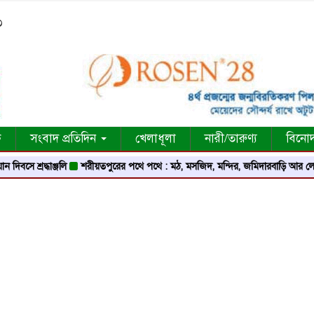
৩
ক
সংবাদ প্রতিদিন
খেলাধূলা
নারী/তারুণ্য
বিনো
 শ্রদ্ধাঞ্জলি
শরীয়তপুরের পথে পথে : মঠ, মসজিদ, মন্দির, জমিদারবাড়ি আর লোককথার 