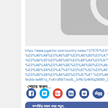
https://www.jugantor.com/country-news/137
%E0%A6%A8%E0%A6%BF%E0%A6%B0%E0%A7
%E0%A6%95%E0%A6%B0%E0%A6%A4%E0%A7
%E0%A6%AA%E0%A6%BE%E0%A6%B0%E0%A6
%E0%A6%9A%E0%A7%81%E0%A7%9C%E0%A6
%E0%A6%9A%E0%A6%B2%E0%A7%87-%E0%A
fbclid=IwAR1q_FvA1clN9Tleo9L_2rRb7p4KRq28t80
শেয়ার করুন...
সম্পর্কিত সকল খবর পড়ুন..