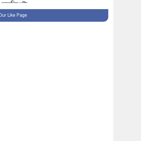
হাতুড়িপেটা
Our Like Page
লোভ সংবরণ করতে পারলেন
না কারা তারা?
অনূর্ধ্ব-১৭ জাতীয় চ্যাম্পিয়ন
মাগুরা ফুটবল দলকে সংবর্ধনা
রোববার থেকে ভারতীয়
ট্যুরিস্ট ভিসা চালু
মাগুরায় জাতীয় ভিটামিন ‘এ’
প্লাস ক্যাম্পেইন উপলক্ষে
সাংবাদিক অবহিতকরণ
মাগুরায় আ’লীগের
প্রতিষ্ঠাবার্ষিকীর কর্মসূচি
প্রতিরোধে বিএনপির