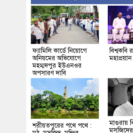
ফ্যামিলি কার্ডে নিয়োগে
বিশ্বকবি র
অনিয়মের অভিযোগে
মহাপ্রয়ান 
মহম্মদপুর ইউএনওর
অপসারণ দাবি
মাগুরায় বি
শরীয়তপুরের পথে পথে :
মসজিদের ম
মঠ, মসজিদ, মন্দির,