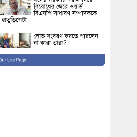
বিরোধের জেরে ওয়ার্ড
বিএনপি সাধারণ সম্পাদককে
হাতুড়িপেটা
লোভ সংবরণ করতে পারলেন
না কারা তারা?
অনূর্ধ্ব-১৭ জাতীয় চ্যাম্পিয়ন
Our Like Page
মাগুরা ফুটবল দলকে সংবর্ধনা
রোববার থেকে ভারতীয়
ট্যুরিস্ট ভিসা চালু
মাগুরায় জাতীয় ভিটামিন ‘এ’
প্লাস ক্যাম্পেইন উপলক্ষে
সাংবাদিক অবহিতকরণ