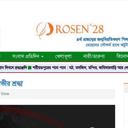
ক
সংবাদ প্রতিদিন
খেলাধূলা
নারী/তারুণ্য
বিনো
ঞ্জলি
শরীয়তপুরের পথে পথে : মঠ, মসজিদ, মন্দির, জমিদারবাড়ি আর লোককথার এক বিস্
র শ্রদ্ধা
 View