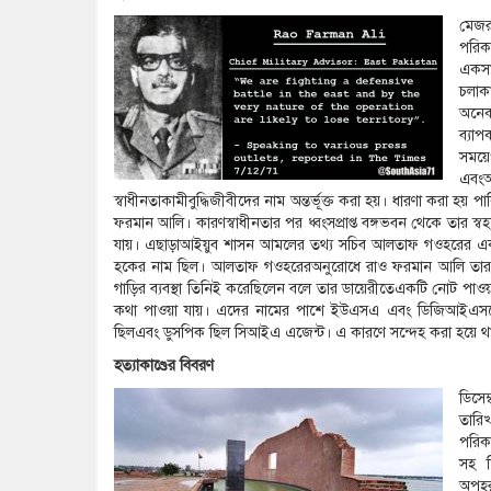
মেজর 
পরিক
একসা
চলাকা
অনেক
ব্যা
সময়
এবং
স্বাধীনতাকামীবুদ্ধিজীবীদের নাম অন্তর্ভূক্ত করা হয়। ধারণা করা হ
ফরমান আলি। কারণস্বাধীনতার পর ধ্বংসপ্রাপ্ত বঙ্গভবন থেকে তার স্বহ
যায়। এছাড়াআইয়ুব শাসন আমলের তথ্য সচিব আলতাফ গওহরের এক স
হকের নাম ছিল। আলতাফ গওহরেরঅনুরোধে রাও ফরমান আলি তার ড
গাড়ির ব্যবস্থা তিনিই করেছিলেন বলে তার ডায়েরীতেএকটি নোট পাও
কথা পাওয়া যায়। এদের নামের পাশে ইউএসএ এবং ডিজিআইএসলেখ
ছিলএবং ডুসপিক ছিল সিআইএ এজেন্ট। এ কারণে সন্দেহ করা হয়ে থ
হত্যাকাণ্ডের বিবরণ
ডিসে
তারিখ
পরিকল
সহ চ
অপহর