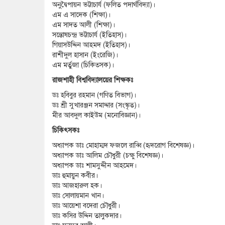
অনুদ্বৈপায়ন ভট্টাচার্য (ফলিত পদার্থবিদ্যা)।
এম এ সাদেক (শিক্ষা)।
এম সাদত আলী (শিক্ষা)।
সন্তোষচন্দ্র ভট্টাচার্য (ইতিহাস)।
গিয়াসউদ্দিন আহমদ (ইতিহাস)।
রাশীদুল হাসান (ইংরেজি)।
এম মর্তুজা (চিকিত্সক)।
রাজশাহী বিশ্ববিদ্যালয়ের শিক্ষকঃ
ডঃ হবিবুর রহমান (গণিত বিভাগ)।
ডঃ শ্রী সুখারঞ্জন সমাদ্দার (সংস্কৃত)।
মীর আবদুল কাইউম (মনোবিজ্ঞান)।
চিকিৎসকঃ
অধ্যাপক ডাঃ মোহাম্মদ ফজলে রাব্বি (হৃদরোগ বিশেষজ্ঞ)।
অধ্যাপক ডাঃ আলিম চৌধুরী (চক্ষু বিশেষজ্ঞ)।
অধ্যাপক ডাঃ শামসুদ্দীন আহমেদ।
ডাঃ হুমায়ুন কবীর।
ডাঃ আজহারুল হক।
ডাঃ সোলায়মান খান।
ডাঃ আয়েশা বদেরা চৌধুরী।
ডাঃ কসির উদ্দিন তালুকদার।