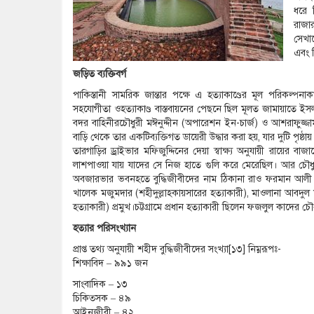
ধরে ন
রাজার
সেখান
এবং ম
জড়িত ব্যক্তিবর্গ
পাকিস্তানী সামরিক জান্তার পক্ষে এ হত্যাকাণ্ডের মূল পরিকল্
সহযোগীতা ওহত্যাকাণ্ড বাস্তবায়নের পেছনে ছিল মূলত জামায়াতে ইসল
বদর বাহিনীরচৌধুরী মঈনুদ্দীন (অপারেশন ইন-চার্জ) ও আশরাফুজ্জাম
বাড়ি থেকে তার একটিব্যক্তিগত ডায়েরী উদ্ধার করা হয়, যার দুটি পৃষ্ঠায
তারগাড়ির ড্রাইভার মফিজুদ্দিনের দেয়া স্বাক্ষ্য অনুযায়ী রায়ের
লাশপাওয়া যায় যাদের সে নিজ হাতে গুলি করে মেরেছিল। আর চৌধুরী
অবজারভার ভবনহতে বুদ্ধিজীবীদের নাম ঠিকানা রাও ফরমান আলী
খালেক মজুমদার (শহীদুল্লাহকায়সারের হত্যাকারী), মাওলানা আবদুল ম
হত্যাকারী) প্রমুখ।চট্টগ্রামে প্রধান হত্যাকারী ছিলেন ফজলুল কাদের 
হত্যার পরিসংখ্যান
প্রাপ্ত তথ্য অনুযায়ী শহীদ বুদ্ধিজীবীদের সংখ্যা[১৩] নিম্নরূপঃ-
শিক্ষাবিদ – ৯৯১ জন
সাংবাদিক – ১৩
চিকিত্সক – ৪৯
আইনজীবী – ৪২