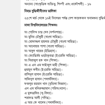
অন্যান্য (সাংস্কৃতিক ব্যক্তিত্ব, শিল্পী এবং প্রকৌশলী) – ১৬
নিহত বুদ্ধিজীবীদের তালিকা
২৫শে মার্চ থেকে ১৬ই ডিসেম্বর পর্যন্ত বেশ কয়েকজন স্বনামধন্য বুদ্ধ
ঢাকা বিশ্ববিদ্যালয়ের শিক্ষকঃ
ডঃ গোবিন্দ চন্দ্র দেব (দর্শনশাস্ত্র)।
ডঃ মুনির চৌধুরী (বাংলা সাহিত্য)।
ডঃ মোফাজ্জল হায়দার চৌধুরী (বাংলা সাহিত্য)।
ডঃ আনোয়ার পাশা (বাংলা সাহিত্য)।
ডঃ আবুল খায়ের (ইতিহাস)।
ডঃ জ্যোতির্ময় গুহঠাকুরতা (ইংরেজি সাহিত্য)।
ডঃ সিরাজুল হক খান (শিক্ষা)।
ডঃ এ এন এম ফাইজুল মাহী (শিক্ষা)।
হুমায়ূন কবীর (ইংরেজি সাহিত্য)।
রাশিদুল হাসান (ইংরেজি সাহিত্য)।
সাজিদুল হাসান (পদার্থবিদ্যা)।
ফজলুর রহমান খান (মৃত্তিকা বিজ্ঞান)।
এন এম মনিরুজ্জামান (পরিসংখ্যান)।
এ মুকতাদির (ভূ-বিদ্যা)।
শরাফত আলী (গণিত)।
এ আর কে খাদেম (পদার্থবিদ্যা)।