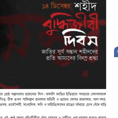
র শ্রেষ্ঠ সন্তানদের হারানোর দিন। বাঙ্গালি জাতির ইতিহাসে সবচেয়ে বেদনাদায়ক
 নিশ্চিত, ঠিক তখন পাকিস্তান হানাদার বাহিনী ও তাদের দোসর রাজাকার, আল বদর,
কিত্সক, প্রকৌশলী, সাংবাদিক, কবি ও সাহিত্যিকদের রাতের আঁধারে চোখ বেঁধে বাড়ি
র এই শ্রেষ্ঠ সন্তান বুদ্ধিজীবীরা বেঁচে থাকলে এ মাটিতে ওরা বসবাস করতে পারবে