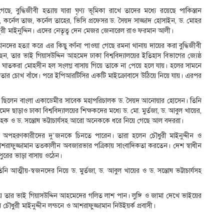
 বুদ্ধিজীবী হত্যায় যারা ঘৃণ্য ভূমিকা রাখে তাদের মধ্যে রয়েছে পাকিস্তান
রেক, কর্নেল তাজ, কর্নেল তাহের, ভিসি প্রফেসর ড. সৈয়দ সাজ্জাদ হোসাইন, ড. মোহর
ী মাইনুদ্দিন। এদের নেতৃত্ব দেন মেজর জেনারেল রাও ফরমান আলী।
দের হত্যা করে এর কিছু বর্ণনা পাওয়া গেছে রমনা থানায় দায়ের করা বুদ্ধিজীবী
, তার ভাই গিয়াসউদ্দিন আহমেদ ঢাকা বিশ্ববিদ্যালয়ের ইতিহাস বিভাগের জ্যেষ্ঠ
াতকরা মোহসীন হল সংলগ্ন বাসায় গিয়ে তাকে না পেয়ে হলে যায়। হলের সামনে
ে তার চোখ বাঁধে। পরে ইপিআরটিসির একটি মাইক্রোবাসে উঠিয়ে নিয়ে যায়। এরপর
ত্র ছিলেন বাংলা একাডেমীর সাবেক মহাপরিচালক ড. সৈয়দ আনোয়ার হোসেন। তিনি
 ছাড়াও ঢাকা বিশ্ববিদ্যালয়ের শিক্ষকদের মধ্যে ড. মো. মুর্তজা, ড. আবুল খায়ের,
ল হক ও ড. সন্তোষ ভট্টাচার্যসহ আরো অনেককে ধরে নিয়ে গেছে আল বদররা।
হক অপহরণকারীদের দু’জনকে চিনতে পারেন। তারা হলেন চৌধুরী মাইনুদ্দীন ও
 আশরাফুজ্জামান তত্কালীন অবজারভার পত্রিকায় সাংবাদিকতা করতেন। দেশ স্বাধীন
পুরের ভাড়া বাসায় ওঠেন।
ত্মীয়-স্বজনদের নিয়ে ড. মুর্তজা, ড. আবুল খায়ের ও ড. সন্তোষ ভট্টাচার্যসহ
িয়ে তার ভাই গিয়াসউদ্দিন আহমেদের গলিত লাশ পান। লুঙ্গি ও জামা দেখে ভাইয়ের
চৌধুরী মাইনুদ্দীন লন্ডনে ও আশরাফুজ্জামান নিউইয়র্ক প্রবাসী।