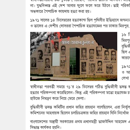
না। যুদ্ধবিধ্বস্ত এই দেশ আবার ফুলে ফলে ভরে উঠবে। তাই পরিকল
অন্ধকারে পৈশাচিক কায়দায় হত্যা করা হয়।
১৯৭১ সালের ১৪ ডিসেম্বরের হত্যাকান্ড ছিল পৃথিবীর ইতিহাসে জঘন্যতম ব
ও তাদের এ দেশীয় দোসররা পৈশাচিক হত্যাযজ্ঞের পর ঢাকার মিরপুর, রা
১৬ ডি
মিরপ
বুদ্ধ
ছিল এ
কারণ
১৯৭২ 
ও আন
লেখা 
স্বাধীনতা পরবর্তী সময়ে ৭১’র ২৯ ডিসেম্বর গঠিত বুদ্ধিজীবী তদন
হত্যার পরিকল্পনা করেছিলেন। কিন্তু এই পরিকল্পনা মতো হত্যাযজ্ঞ চা
হাউজে নিমন্ত্রণ করে নিয়ে মেরে ফেলা।
বুদ্ধিজীবী তদন্ত কমিটির প্রধান জহির রায়হান বলেছিলেন, এরা নির
কমিশনের আহবায়ক ছিলেন চলচিচত্রকার জহির রায়হান যিনি নিখোঁজ
বাংলাদেশের অস্থায়ী সরকারের প্রথম প্রধানমন্ত্রী তাজউদ্দিন আহমে
সিদ্ধান্ত কার্যকর হয়নি।