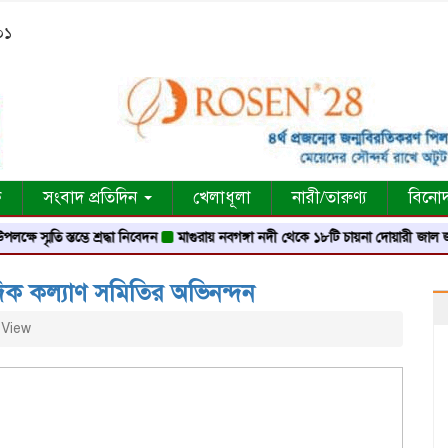
০১
ক
সংবাদ প্রতিদিন
খেলাধূলা
নারী/তারুণ্য
বিনো
ি স্তম্ভে শ্রদ্ধা নিবেদন
মাগুরায় নবগঙ্গা নদী থেকে ১৮টি চায়না দোয়ারী জাল জব্দ
মা
দিক কল্যাণ সমিতির অভিনন্দন
 View