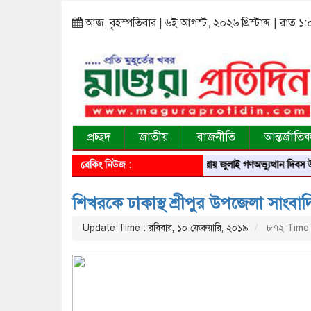
আজ, বৃহস্পতিবার | ৬ই আগস্ট, ২০২৬ খ্রিস্টাব্দ | রাত ১:
প্রচ্ছদ
জাতীয়
রাজনীতি
আন্তর্জাতি
ব্রেকিং নিউজ :
মাগুরায় জুলাই গণঅভ্যুত্থান দিবস উপলক্ষে স্মৃত
শিখরকে ঢাকাস্থ শ্রীপুর উপজেলা সাংবা
Update Time : রবিবার, ১০ ফেব্রুয়ারি, ২০১৯
৮৭২ Time