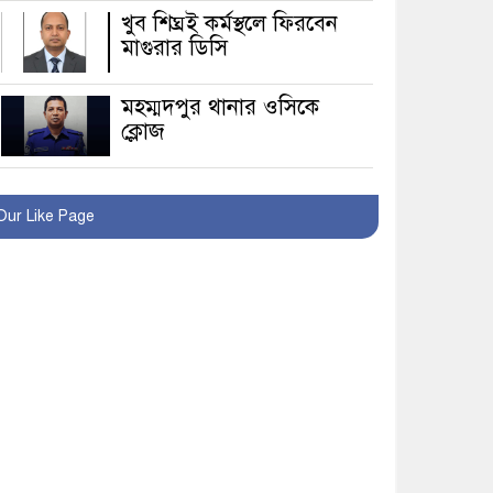
খুব শিঘ্রই কর্মস্থলে ফিরবেন
মাগুরার ডিসি
মহম্মদপুর থানার ওসিকে
ক্লোজ
বাবার হাতে বিক্রি টুকটুকি
পুলিশের সহযোগিতায়
Our Like Page
ফিরলো মায়ের কোলে
শ্রীপুরে শ্লীলতাহানির
অভিযোগে বিক্ষোভ-সিসি
ক্যামেরা ফুটেজ যাচাইয়ের
দাবি অভিযুক্ত শিক্ষকের
মাগুরার কথিত মাদক সম্রাট
আমিরুল গ্রেফতার