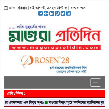
আজ, রবিবার | ৯ই আগস্ট, ২০২৬ খ্রিস্টাব্দ | রাত ৯:৩৩
Toggle
navigati
ব্রেকিং নিউজ :
লোককথার এক বিস্মৃত ভূখণ্ড
মাগুরায় বিদ্যুৎস্পৃষ্টে মসজিদের মুয়াজ্জিনের মৃত্যু
আবৃত্ত