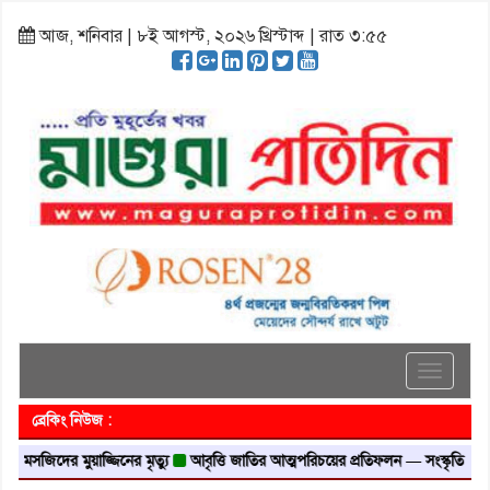
আজ, শনিবার | ৮ই আগস্ট, ২০২৬ খ্রিস্টাব্দ | রাত ৩:৫৫
Toggle
navigati
ব্রেকিং নিউজ :
সজিদের মুয়াজ্জিনের মৃত্যু
আবৃত্তি জাতির আত্মপরিচয়ের প্রতিফলন — সংস্কৃতি মন্ত্রী
গৃহা