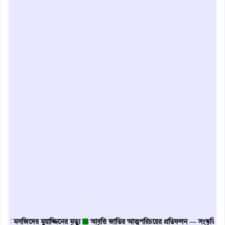
মসজিদের মুয়াজ্জিনের মৃত্যু
আবৃত্তি জাতির আত্মপরিচয়ের প্রতিফলন — সংস্কৃতি মন্ত্রী
গৃহ