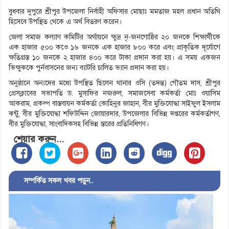
বুধবার দুপুরে শ্রীপুর উপজেলা নির্বাহী অফিসার মোছাঃ মমতাজ মহল প্রধান অতিথি
হিসেবে উপস্থিত থেকে এ অর্থ বিতরণ করেন।
জেলা সমাজ কল্যাণ কমিটির অর্থায়নে ক্ষুদ্র নৃ-জনগোষ্ঠির ২০ জনকে শিক্ষার্থীকে
এক হাজার ৫০০ কওে ১৬ জনকে এক হাজার ৮০০ করে এবং প্রাকৃতিক দূর্যোগে
ক্ষতিগ্রস্ত ১০ জনকে ২ হাজার ৪০০ করে টাকা প্রদান করা হয়। এ সময় একজন
ভিক্ষুককে পুর্নবাসনের জন্য ব্যাটরি চালিত ভ্যান প্রদান করা হয়।
অনুষ্ঠানে অন্যদের মধ্যে উপস্থিত ছিলেন থানার ওসি (তদন্ত) গৌতম দাস, শ্রীপুর
প্রেসক্লাবের সভাপতি ড. মুসাফির নজরুল, সমাজসেবা কর্মকর্তা মোঃ ওয়াসিম
আকরাম, প্রকল্প বাস্তবায়ন কর্মকর্তা কোহিনুর জাহান, বীর মুক্তিযোদ্ধা সাইফুল ইসলাম
ঝন্টু, বীর মুক্তিযোদ্ধা শফিউদ্দিন জোয়ারদার, উপজেলার বিভিন্ন দপ্তরের কর্মকর্তাগণ,
বীর মুক্তিযোদ্ধা, সাংবাদিকসহ বিভিন্ন স্তরের প্রতিনিধিগণ।
শেয়ার করুন...
সম্পর্কিত সকল খবর পড়ুন..