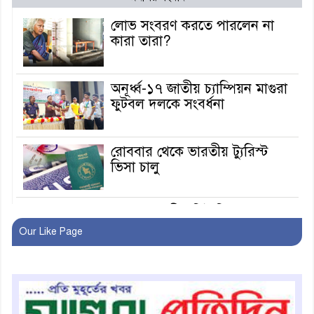
লোভ সংবরণ করতে পারলেন না
কারা তারা?
অনূর্ধ্ব-১৭ জাতীয় চ্যাম্পিয়ন মাগুরা
ফুটবল দলকে সংবর্ধনা
রোববার থেকে ভারতীয় ট্যুরিস্ট
ভিসা চালু
মাগুরায় জাতীয় ভিটামিন ‘এ’ প্লাস
ক্যাম্পেইন উপলক্ষে সাংবাদিক
Our Like Page
অবহিতকরণ
মাগুরায় আ’লীগের প্রতিষ্ঠাবার্ষিকীর
কর্মসূচি প্রতিরোধে বিএনপির
মোটরসাইকেল শোডাউন