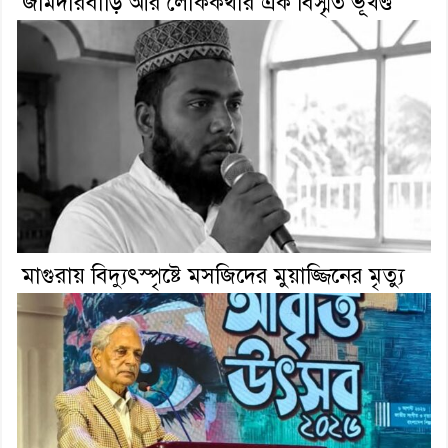
জমিদারবাড়ি আর লোককথার এক বিস্মৃত ভূখণ্ড
মাগুরায় বিদ্যুৎস্পৃষ্টে মসজিদের মুয়াজ্জিনের মৃত্যু