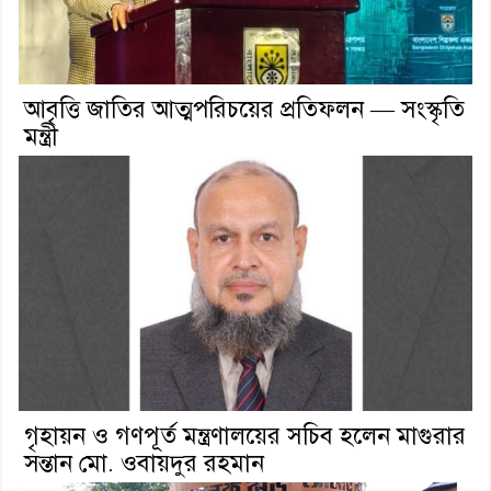
আবৃত্তি জাতির আত্মপরিচয়ের প্রতিফলন — সংস্কৃতি
মন্ত্রী
গৃহায়ন ও গণপূর্ত মন্ত্রণালয়ের সচিব হলেন মাগুরার
সন্তান মো. ওবায়দুর রহমান