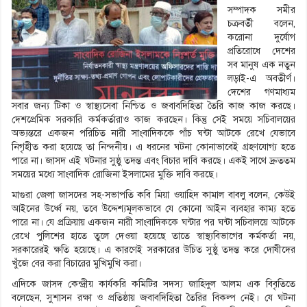
সম্পাদক সমীর
চক্রবর্তী বলেন,
করোনা দুর্যোগ
প্রতিরোধে দেশের
সব মানুষ এক নতুন
লড়াই-এ অবতীর্ণ।
দেশের গণমাধ্যম
সবার জন্য টিকা ও স্বাস্থ্যসেবা নিশ্চিত ও জবাবদিহিতা তৈরি কাজ কাজ করছে।
দেশপ্রেমিক সরকারি কর্মকর্তারাও কাজ করছেন। কিন্তু সেই সময়ে সচিবালয়ের
অভ্যন্তরে একজন পরিচিত নারী সাংবাদিককে পাঁচ ঘন্টা আটকে রেখে যেভাবে
নিগৃহীত করা হয়েছে তা নিন্দনীয়। এ ধরনের ঘটনা কোনাভাবেই গ্রহণযোগ্য হতে
পারে না। জাসদ এই ঘটনার সুষ্ঠু তদন্ত এবং বিচার দাবি করছে। একই সাথে দ্রুততম
সময়ের মধ্যে সাংবাদিক রোজিনা ইসলামের মুক্তি দাবি করছে।
মাগুরা জেলা জাসদের সহ-সভাপতি কবি মিয়া ওয়াহিদ কামাল বাবলু বলেন, কেউই
আইনের উর্ধ্বে নয়, তবে উদ্দেশ্যমূলকভাবে যে কোনো আইন ব্যবহার কাম্য হতে
পারে না। যে প্রক্রিয়ায় একজন নারী সাংবাদিককে ঘন্টার পর ঘন্টা সচিবালয়ে আটকে
রেখে পুলিশের হাতে তুলে দেওয়া হয়েছে তাতে স্বাস্থ্যবিভাগের কর্মকর্তা নয়,
সরকারেরই ক্ষতি হয়েছে। এ কারণেই সরকারের উচিত সুষ্ঠু তদন্ত করে দোষীদের
খুঁজে বের করা বিচারের মুখিমুখি করা।
এদিকে জাসদ কেন্দ্রীয় কার্যকরি কমিটির সদস্য জাহিদুল আলম এক বিবৃতিতে
বলেছেন, সুশাসন রক্ষা ও প্রতিষ্ঠায় জবাবদিহিতা তৈরির বিকল্প নেই। যে ঘটনা