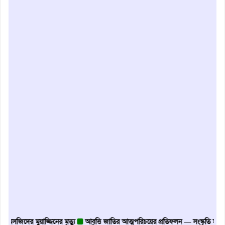
ের মুয়াজ্জিনের মৃত্যু
আবৃত্তি জাতির আত্মপরিচয়ের প্রতিফলন — সংস্কৃতি মন্ত্রী
গৃহায়ন