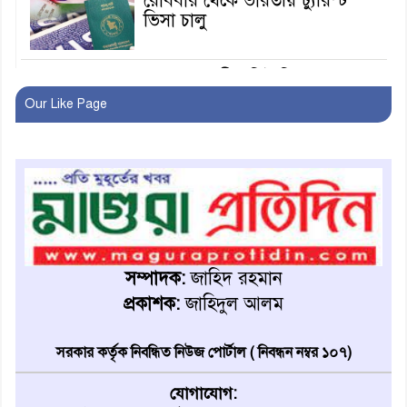
রোববার থেকে ভারতীয় ট্যুরিস্ট
ভিসা চালু
মাগুরায় জাতীয় ভিটামিন ‘এ’ প্লাস
ক্যাম্পেইন উপলক্ষে সাংবাদিক
Our Like Page
অবহিতকরণ
মাগুরায় আ’লীগের প্রতিষ্ঠাবার্ষিকীর
কর্মসূচি প্রতিরোধে বিএনপির
মোটরসাইকেল শোডাউন
খুব শিঘ্রই কর্মস্থলে ফিরবেন
মাগুরার ডিসি
সম্পাদক:
জাহিদ রহমান
প্রকাশক:
জাহিদুল আলম
মহম্মদপুর থানার ওসিকে ক্লোজ
সরকার কর্তৃক নিবন্ধিত নিউজ পোর্টাল ( নিবন্ধন নম্বর ১০৭)
যোগাযোগ: