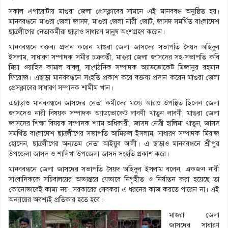
সকাল এগারোটায় মাগুরা জেলা প্রেসক্লাবের সামনে এই মানববন্ধ অনুষ্ঠিত হয়।
মানববন্ধনে মাগুরা জেলা জাসদ, মাগুরা জেলা নারী জোট, জাসদ সমর্থিত বাংলাদেশ
ছাত্রলীগের নেতাকর্মীরা ছাড়াও সাধারণ মানুষ অংশগ্রহণ করেন।
মানববন্ধনে বক্তব্য প্রদান করেন মাগুরা জেলা জাসদের সভাপতি সৈয়দ অহিদুল
ইসলাম, সাধারণ সম্পাদক সমীর চক্রবর্তী, মাগুরা জেলা জাসদের সহ-সভাপতি কবি
মিয়া ওয়াহিদ কামাল বাবলু, সাংগঠনিক সম্পাদক অ্যাডভোকেট মিজানুর রহমান
ফিরোজ। এছাড়া মানববন্ধনে সংহতি প্রকাশ করে বক্তব্য প্রদান করেন মাগুরা জেলা
প্রেসক্লাবের সাধারণ সম্পাদক শামীম খান।
এছাড়াও মানববন্ধনে জাসদের নেতা কর্মীদের মধ্যে আরও উপস্থিত ছিলেন জেলা
জাসদেও নারী বিষয়ক সম্পাদক অ্যাডভোকেট লাবণী খাতুন লাবণী, মাগুরা জেলা
জাসদের শিক্ষা বিষয়ক সম্পাদক শ্যাম অধিকারী, জাসদ নেত্রী হালিমা খাতুন, জাসদ
সমর্থিত বাংলাদেশ ছাত্রলীগের সভাপতি আমিরুল ইসলাম, সাধারণ সম্পাদক মিরাজ
হোসেন, ছাত্রলীগের অন্যতম নেতা আইয়ুব আলী। এ ছাড়াও মানববন্ধনে শ্রীপুর
উপজেলা জাসদ ও শালিখা উপজেলা জাসদ সংহতি প্রকাশ করে।
মানববন্ধনে জেলা জাসদের সভাপতি সৈয়দ অহিদুল ইসলাম বলেন, একজন নারী
সাংবাদিককে সচিবালয়ের অভ্যন্তরে যেভাবে নিগৃহীত ও নির্যাতন করা হয়েছে তা
কোনোভাবেই কাম্য নয়। সরকারের সেবকরা এ ধরনের কাজ করতে পারেন না। এই
অন্যায়ের অবশ্যই প্রতিকার হতে হবে।
মাগুরা জেলা
জাসদের সাধারণ