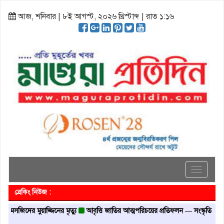
আজ, শনিবার | ৮ই আগস্ট, ২০২৬ খ্রিস্টাব্দ | রাত ১:১৬
Toggle
navigati
ব্রেকিং নিউজ :
জিদের মুয়াজ্জিনের মৃত্যু
আবৃত্তি জাতির আত্মপরিচয়ের প্রতিফলন — সংস্কৃতি মন্ত্রী
গৃহা