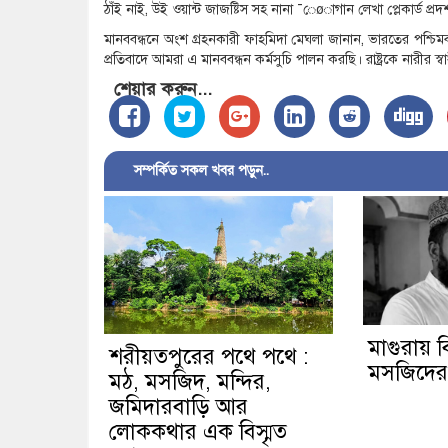
ঠাঁই নাই, উই ওয়ান্ট জাজষ্টিস সহ নানা ¯েøাগান লেখা প্লেকার্ড প্রদ
মানববন্ধনে অংশ গ্রহনকারী ফাহমিদা মেঘলা জানান, ভারতের পশ্চ
প্রতিবাদে আমরা এ মানববন্ধন কর্মসুচি পালন করছি। রাষ্ট্রকে নারীর স্
শেয়ার করুন...
সম্পর্কিত সকল খবর পড়ুন..
মাগুরায় বি
শরীয়তপুরের পথে পথে :
মসজিদের ম
মঠ, মসজিদ, মন্দির,
জমিদারবাড়ি আর
লোককথার এক বিস্মৃত