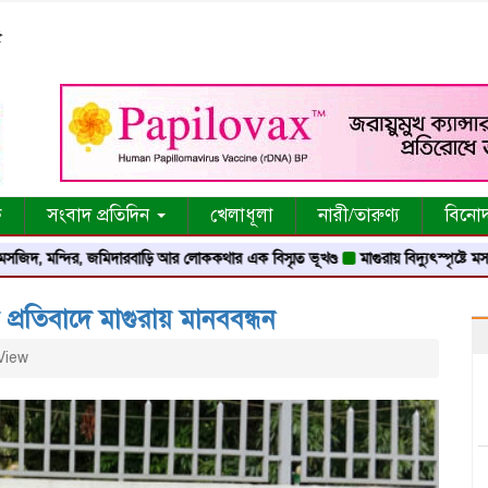
৫
ক
সংবাদ প্রতিদিন
খেলাধূলা
নারী/তারুণ্য
বিনো
ন্দির, জমিদারবাড়ি আর লোককথার এক বিস্মৃত ভূখণ্ড
মাগুরায় বিদ্যুৎস্পৃষ্টে মসজিদের মু
 প্রতিবাদে মাগুরায় মানববন্ধন
View