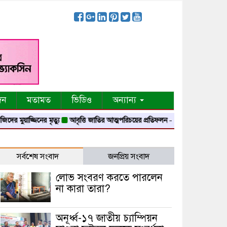
দন
মতামত
ভিডিও
অন্যান্য
য়াজ্জিনের মৃত্যু
আবৃত্তি জাতির আত্মপরিচয়ের প্রতিফলন — সংস্কৃতি মন্ত্রী
গৃহায়ন ও গ
সর্বশেষ সংবাদ
জনপ্রিয় সংবাদ
লোভ সংবরণ করতে পারলেন
না কারা তারা?
অনূর্ধ্ব-১৭ জাতীয় চ্যাম্পিয়ন