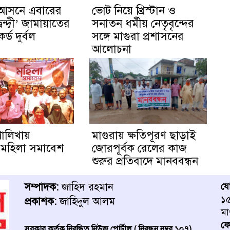
১ আসনে এবারের
ভোট নিয়ে খ্রিস্টান ও
্বন্দ্বী’ জামায়াতের
সনাতন ধর্মীয় নেতৃবৃন্দের
্ড দুর্বল
সঙ্গে মাগুরা প্রশাসনের
আলোচনা
শালিখায়
মাগুরায় ক্ষতিপূরণ ছাড়াই
 মহিলা সমাবেশ
জোরপূর্বক রেলের কাজ
শুরুর প্রতিবাদে মানববন্ধন
সম্পাদক:
জাহিদ রহমান
য
১৫
প্রকাশক:
জাহিদুল আলম
মা
ফ
সরকার কর্তৃক নিবন্ধিত নিউজ পোর্টাল ( নিবন্ধন নম্বর ১০৭)