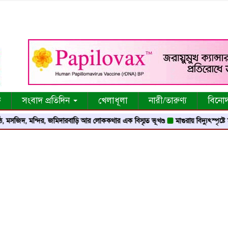
ক
সংবাদ প্রতিদিন
খেলাধূলা
নারী/তারুণ্য
বিনো
জিদ, মন্দির, জমিদারবাড়ি আর লোককথার এক বিস্মৃত ভূখণ্ড
মাগুরায় বিদ্যুৎস্পৃষ্টে মসজ