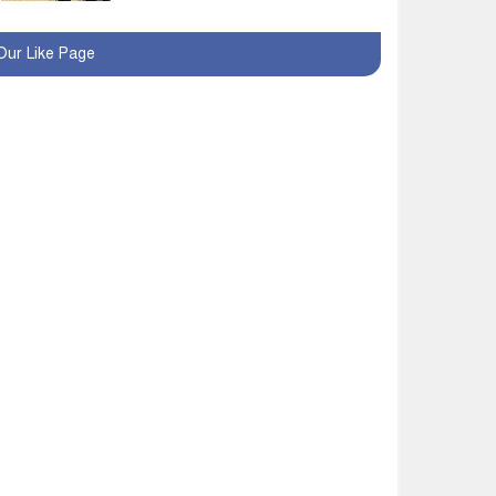
রোববার থেকে ভারতীয়
Our Like Page
ট্যুরিস্ট ভিসা চালু
মাগুরায় জাতীয় ভিটামিন ‘এ’
প্লাস ক্যাম্পেইন উপলক্ষে
সাংবাদিক অবহিতকরণ
মাগুরায় আ’লীগের
প্রতিষ্ঠাবার্ষিকীর কর্মসূচি
প্রতিরোধে বিএনপির
মোটরসাইকেল শোডাউন
খুব শিঘ্রই কর্মস্থলে ফিরবেন
মাগুরার ডিসি
মহম্মদপুর থানার ওসিকে
ক্লোজ