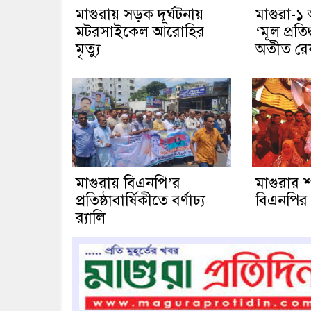
মাগুরায় সড়ক দূর্ঘটনায়
মাগুরা-
মটরসাইকেল আরোহির
‘মূল প্রতিদ
মৃত্যু
অতীত রেকর
মাগুরায় বিএনপি’র
মাগুরার 
প্রতিষ্ঠাবার্ষিকীতে বর্ণাঢ্য
বিএনপির
র‍্যালি