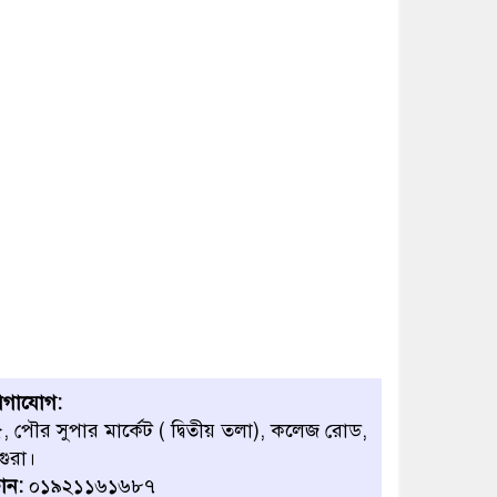
বাবার হাতে বিক্রি টুকটুকি
পুলিশের সহযোগিতায়
ফিরলো মায়ের কোলে
শ্রীপুরে শ্লীলতাহানির
অভিযোগে বিক্ষোভ-সিসি
ক্যামেরা ফুটেজ যাচাইয়ের
দাবি অভিযুক্ত শিক্ষকের
োগাযোগ:
, পৌর সুপার মার্কেট ( দ্বিতীয় তলা), কলেজ রোড,
গুরা।
োন:
০১৯২১১৬১৬৮৭