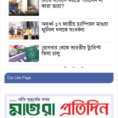
লোভ সংবরণ করতে পারলেন না
কারা তারা?
অনূর্ধ্ব-১৭ জাতীয় চ্যাম্পিয়ন মাগুরা
ফুটবল দলকে সংবর্ধনা
রোববার থেকে ভারতীয় ট্যুরিস্ট
ভিসা চালু
মাগুরায় জাতীয় ভিটামিন ‘এ’ প্লাস
ক্যাম্পেইন উপলক্ষে সাংবাদিক
Our Like Page
অবহিতকরণ
মাগুরায় আ’লীগের প্রতিষ্ঠাবার্ষিকীর
কর্মসূচি প্রতিরোধে বিএনপির
মোটরসাইকেল শোডাউন