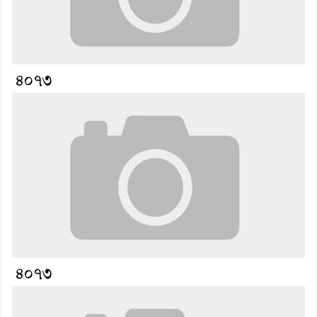
৪০৭৩
৪০৭৩