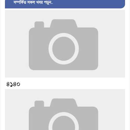
সম্পর্কিত সকল খবর পড়ুন..
৪১৪০