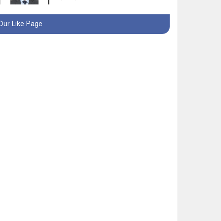
মহম্মদপুর থানার ওসিকে
Our Like Page
ক্লোজ
বাবার হাতে বিক্রি টুকটুকি
পুলিশের সহযোগিতায়
ফিরলো মায়ের কোলে
শ্রীপুরে শ্লীলতাহানির
অভিযোগে বিক্ষোভ-সিসি
ক্যামেরা ফুটেজ যাচাইয়ের
দাবি অভিযুক্ত শিক্ষকের
মাগুরার কথিত মাদক সম্রাট
আমিরুল গ্রেফতার
মাগুরায় আর্জেন্টিনা ফুটবল
ভক্তদের বর্ণাঢ্য শোভাযাত্রা