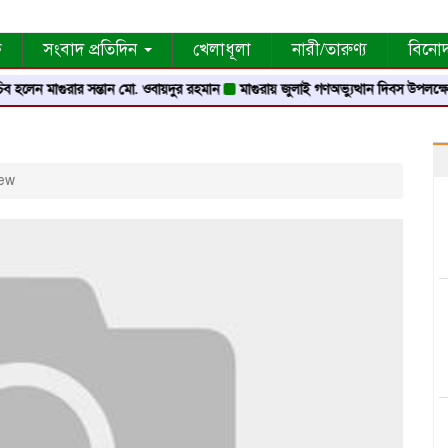
ক
সংবাদ প্রতিদিন
খেলাধূলা
নারী/তারুণ্য
বিনো
 হলেন মাগুরার সন্তান মো. ওবায়দুর রহমান
মাগুরায় জুলাই গণঅভ্যুত্থান দিবস উপলক্ষে স্মৃতি স
ew