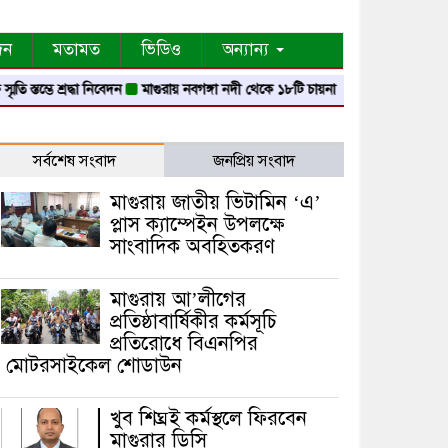
দন
মতামত
ভিডিও
অন্যান্য
্তম্ভে শ্রদ্ধা নিবেদন
মাগুরায় নবগঙ্গা নদী থেকে ১৮টি চায়না দোয়ারী জাল জব্দ
মাগুর
সর্বশেষ সংবাদ
জনপ্রিয় সংবাদ
মাগুরায় জাতীয় ভিটামিন ‘এ’
প্লাস ক্যাম্পেইন উপলক্ষে
সাংবাদিক অবহিতকরণ
মাগুরায় আ’লীগের
প্রতিষ্ঠাবার্ষিকীর কর্মসূচি
প্রতিরোধে বিএনপির
মোটরসাইকেল শোডাউন
খুব শিঘ্রই কর্মস্থলে ফিরবেন
মাগুরার ডিসি