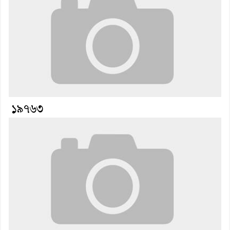
১৯৭৬৩