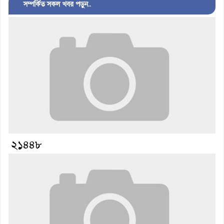
সম্পর্কিত সকল খবর পড়ুন..
২১৪৪৮