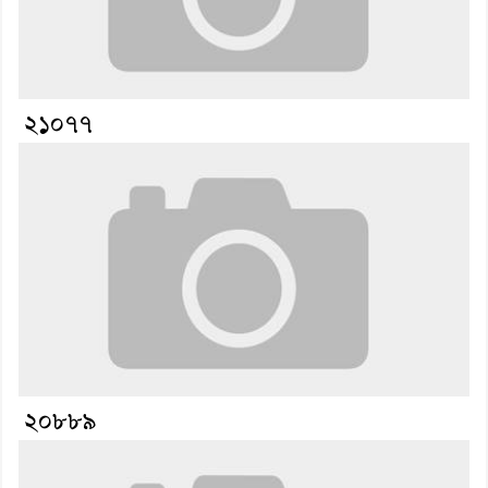
২১০৭৭
২০৮৮৯