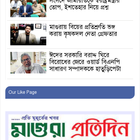
সংসদে জামায়াতকে স্বরাষ্ট্রমন্ত্রীর
তোপ, ইশতেহার নিয়ে প্রশ্ন
মাগুরায় বিয়ের প্রতিশ্রুতি ভঙ্গ
করায় কৃষকদল নেতা গ্রেফতার
ঈদের সরকারি বরাদ্দ ঘিরে
বিরোধের জেরে ওয়ার্ড বিএনপি
সাধারণ সম্পাদককে হাতুড়িপেটা
লোভ সংবরণ করতে পারলেন না
কারা তারা?
Our Like Page
অনূর্ধ্ব-১৭ জাতীয় চ্যাম্পিয়ন মাগুরা
ফুটবল দলকে সংবর্ধনা