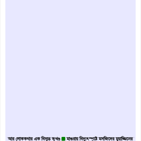
়ি আর লোককথার এক বিস্মৃত ভূখণ্ড
মাগুরায় বিদ্যুৎস্পৃষ্টে মসজিদের মুয়াজ্জিনের মৃত্যু