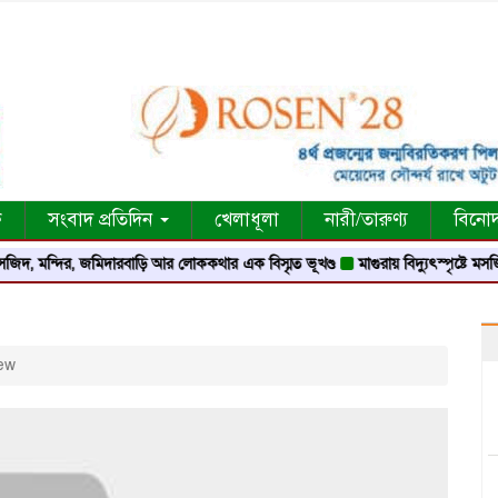
ক
সংবাদ প্রতিদিন
খেলাধূলা
নারী/তারুণ্য
বিনো
দ, মন্দির, জমিদারবাড়ি আর লোককথার এক বিস্মৃত ভূখণ্ড
মাগুরায় বিদ্যুৎস্পৃষ্টে মসজিদে
ew