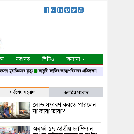
দন
মতামত
ভিডিও
অন্যান্য
র মুয়াজ্জিনের মৃত্যু
আবৃত্তি জাতির আত্মপরিচয়ের প্রতিফলন — সংস্কৃতি মন্ত্রী
গৃহায়ন 
সর্বশেষ সংবাদ
জনপ্রিয় সংবাদ
লোভ সংবরণ করতে পারলেন
না কারা তারা?
অনূর্ধ্ব-১৭ জাতীয় চ্যাম্পিয়ন