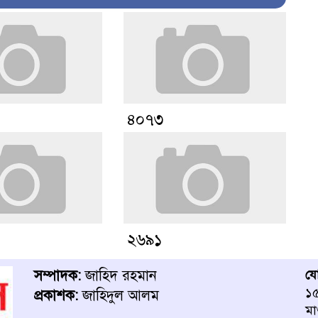
৪০৭৩
২৬৯১
সম্পাদক:
জাহিদ রহমান
য
১৫
প্রকাশক:
জাহিদুল আলম
মা