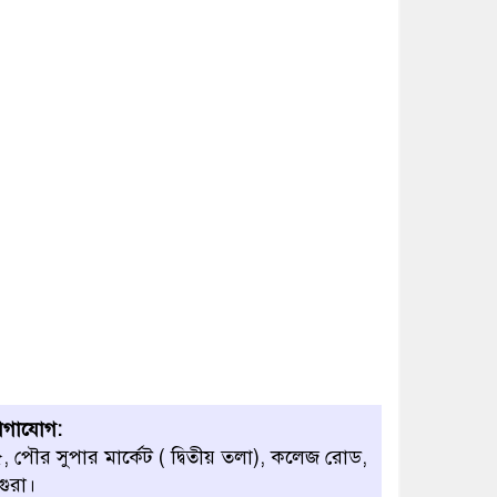
ক্লোজ
বাবার হাতে বিক্রি টুকটুকি
পুলিশের সহযোগিতায়
ফিরলো মায়ের কোলে
শ্রীপুরে শ্লীলতাহানির
অভিযোগে বিক্ষোভ-সিসি
ক্যামেরা ফুটেজ যাচাইয়ের
দাবি অভিযুক্ত শিক্ষকের
মাগুরার কথিত মাদক সম্রাট
আমিরুল গ্রেফতার
োগাযোগ:
, পৌর সুপার মার্কেট ( দ্বিতীয় তলা), কলেজ রোড,
গুরা।