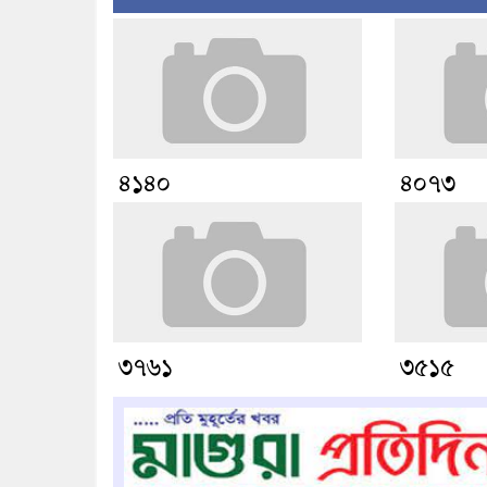
৪১৪০
৪০৭৩
৩৭৬১
৩৫১৫