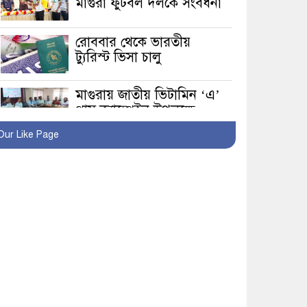
মাগুরা ফুটবল দলকে সংবর্ধনা
রোববার থেকে ভারতীয়
ট্যুরিস্ট ভিসা চালু
মাগুরায় জাতীয় ভিটামিন ‘এ’
প্লাস ক্যাম্পেইন উপলক্ষে
সাংবাদিক অবহিতকরণ
Our Like Page
মাগুরায় আ’লীগের
প্রতিষ্ঠাবার্ষিকীর কর্মসূচি
প্রতিরোধে বিএনপির
মোটরসাইকেল শোডাউন
খুব শিঘ্রই কর্মস্থলে ফিরবেন
মাগুরার ডিসি
মহম্মদপুর থানার ওসিকে